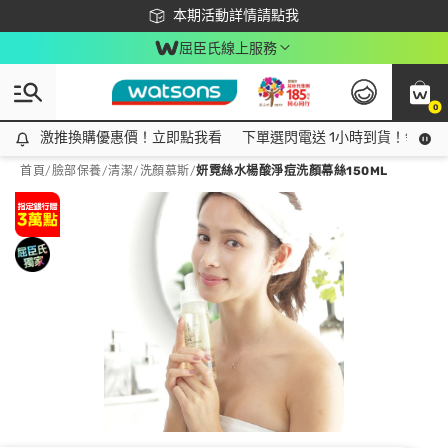
下載app最高回饋$350
本期活動詳情請點我
屈臣氏線上服務
0
激推換購優惠價！立即點我看
激推換購優惠價！立即點我看
下單選閃電送 1小時到貨！領神券
首頁
/
臉部保養
/
清潔
/
洗顏慕斯
/
妍霓絲水楊酸淨痘洗顏幕絲150ML