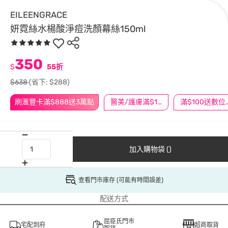
EILEENGRACE
妍霓絲水楊酸淨痘洗顏幕絲150ml
350
$
55折
$638
(省下: $288)
刷滙豐卡滿$888送3萬點
醫美/護膚滿$1200送$200
滿$100
加入購物袋 ()
查看門市庫存 (可能有時間誤差)
配送方式
屈臣氏門市
宅配到府
超商取貨