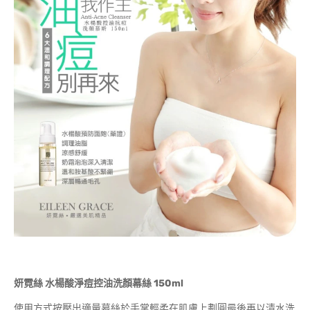
妍霓絲
水楊酸淨痘控油洗顏幕絲
150ml
使用方式按壓出適量幕絲於手掌輕柔在肌膚上劃圓最後再以清水洗