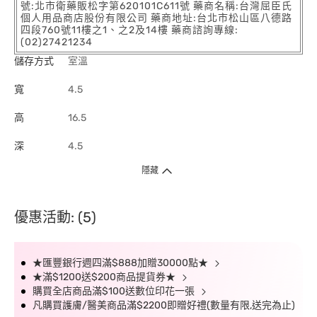
號:北市衛藥販松字第620101C611號 藥商名稱:台灣屈臣氏
個人用品商店股份有限公司 藥商地址:台北市松山區八德路
四段760號11樓之1、之2及14樓 藥商諮詢專線:
(02)27421234
儲存方式
室溫
寬
4.5
高
16.5
深
4.5
隱藏
優惠活動: (5)
★匯豐銀行週四滿$888加贈30000點★
★滿$1200送$200商品提貨券★
購買全店商品滿$100送數位印花一張
凡購買護膚/醫美商品滿$2200即贈好禮(數量有限,送完為止)