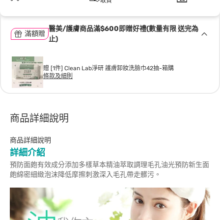
取貨
醫美/護膚商品滿$600即贈好禮(數量有限 送完為
滿額贈
止)
贈 [1件] Clean Lab淨研 護膚卸妝洗臉巾42抽-箱購
條款及細則
商品詳細說明
商品詳細說明
詳細介紹
預防面皰有效成分添加多樣草本精油萃取調理毛孔油光預防新生面
皰綿密細緻泡沫降低摩擦刺激深入毛孔帶走髒污。