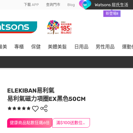
Watsons 屈氏生活
下載 APP
查詢門市
Blog
新登場!!
醫美
專櫃
保健
美體美髮
日用品
男性用品
運動
ELEKIBAN易利氣
易利氣磁力項圈EX黑色50CM
健康商品點數狂飆6倍
滿$100送數位印花