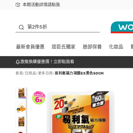
本期活動詳情請點我
下載app最高回饋$350
善存
第2件5折
最新會員優惠
屈臣氏獨家
臉部保養
化妝品
激推換購優惠價！立即點我看
首頁
/
日用品
/
更多日用
/
易利氣磁力項圈EX黑色50CM