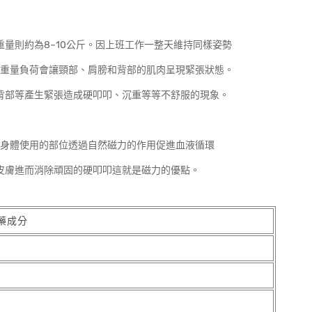
重量則約為8~10公斤。因上班工作一整天維持同樣姿勢
重量負荷會讓頸部、肩膀和背部的肌肉呈現緊張狀態。
背部等產生緊張造成硬叩叩、沉重等等不舒服的現象。
身體使用的部位透過自然磁力的作用促進血液循環
皮膚進而消除頑固的硬叩叩這就是磁力的優點。
藥成分