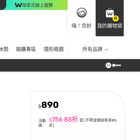
屈臣氏線上服務
0
嗨！您好
我的購物袋
休閒
箱購專區
隱形眼鏡
所有品牌
890
$
756
85折
$
起
(不限金額結帳享85
活動
價
折)