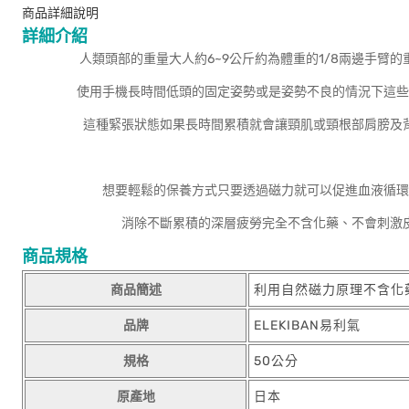
商品詳細說明
詳細介紹
人類頭部的重量大人約6~9公斤約為體重的1/8兩邊手臂的
使用手機長時間低頭的固定姿勢或是姿勢不良的情況下這些
這種緊張狀態如果長時間累積就會讓頸肌或頸根部肩膀及
想要輕鬆的保養方式只要透過磁力就可以促進血液循環
消除不斷累積的深層疲勞完全不含化藥、不會刺激
商品規格
商品簡述
利用自然磁力原理不含化
品牌
ELEKIBAN易利氣
規格
50公分
原產地
日本