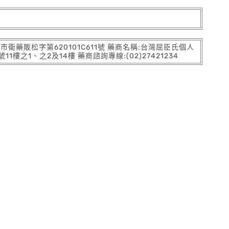
:北市衛藥販松字第620101C611號 藥商名稱:台灣屈臣氏個人
之1、之2及14樓 藥商諮詢專線:(02)27421234