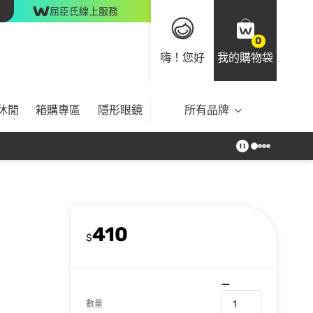
屈臣氏線上服務
0
嗨！您好
我的購物袋
休閒
箱購專區
隱形眼鏡
所有品牌
410
$
數量