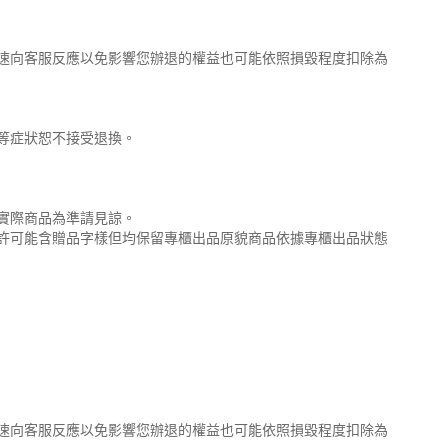
速向客服反應以免影響您辦退的權益也可能依照損毀程度扣除為
等症狀恕不接受退換。
實際商品為準請見諒。
許可能含贈品字樣但均保留專櫃出品原貌商品依據專櫃出品狀態
速向客服反應以免影響您辦退的權益也可能依照損毀程度扣除為