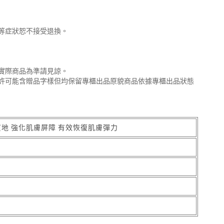
等症狀恕不接受退換。
實際商品為準請見諒。
許可能含贈品字樣但均保留專櫃出品原貌商品依據專櫃出品狀態
質地 強化肌膚屏障 有效恢復肌膚彈力