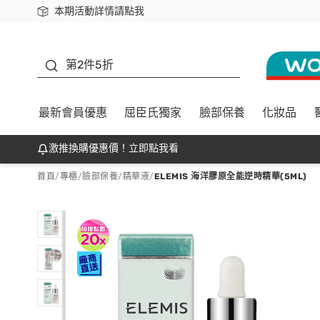
本期活動詳情請點我
下載app最高回饋$350
善存
第2件5折
最新會員優惠
屈臣氏獨家
臉部保養
化妝品
激推換購優惠價！立即點我看
首頁
/
專櫃
/
臉部保養
/
精華液
/
ELEMIS 海洋膠原全能逆時精華(5ML)