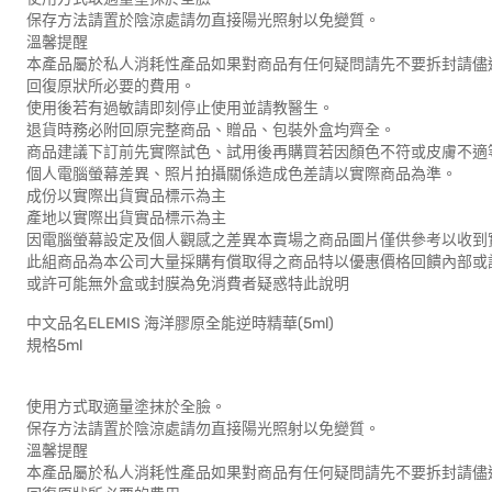
保存方法請置於陰涼處請勿直接陽光照射以免變質。
溫馨提醒
本產品屬於私人消耗性產品如果對商品有任何疑問請先不要拆封請儘
回復原狀所必要的費用。
使用後若有過敏請即刻停止使用並請教醫生。
退貨時務必附回原完整商品、贈品、包裝外盒均齊全。
商品建議下訂前先實際試色、試用後再購買若因顏色不符或皮膚不適
個人電腦螢幕差異、照片拍攝關係造成色差請以實際商品為準。
成份以實際出貨實品標示為主
產地以實際出貨實品標示為主
因電腦螢幕設定及個人觀感之差異本賣場之商品圖片僅供參考以收到
此組商品為本公司大量採購有償取得之商品特以優惠價格回饋內部或
或許可能無外盒或封膜為免消費者疑惑特此說明
中文品名ELEMIS 海洋膠原全能逆時精華(5ml)
規格5ml
使用方式取適量塗抹於全臉。
保存方法請置於陰涼處請勿直接陽光照射以免變質。
溫馨提醒
本產品屬於私人消耗性產品如果對商品有任何疑問請先不要拆封請儘