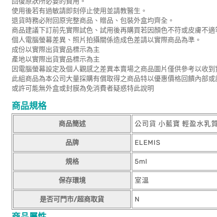
回復原狀所必要的費用。
使用後若有過敏請即刻停止使用並請教醫生。
退貨時務必附回原完整商品、贈品、包裝外盒均齊全。
商品建議下訂前先實際試色、試用後再購買若因顏色不符或皮膚不適
個人電腦螢幕差異、照片拍攝關係造成色差請以實際商品為準。
成份以實際出貨實品標示為主
產地以實際出貨實品標示為主
因電腦螢幕設定及個人觀感之差異本賣場之商品圖片僅供參考以收到
此組商品為本公司大量採購有償取得之商品特以優惠價格回饋內部或
或許可能無外盒或封膜為免消費者疑惑特此說明
商品規格
商品簡述
公司貨 小藍寶 輕盈水乳
品牌
ELEMIS
規格
5ml
保存環境
室溫
是否可門市/超商取貨
N