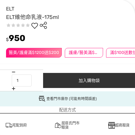
ELT
ELT維他命乳液-175ml
950
$
醫美/護膚滿$1200送$200
護膚/醫美滿$600送好禮
加入購物袋
查看門市庫存 (可能有時間誤差)
配送方式
屈臣氏門市
宅配到府
超商取貨
取貨