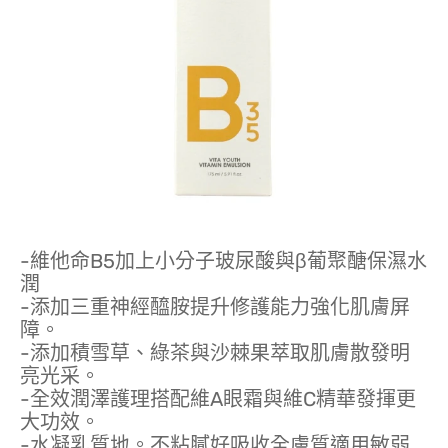
-維他命B5加上小分子玻尿酸與β葡聚醣保濕水
潤
-添加三重神經醯胺提升修護能力強化肌膚屏
障。
-添加積雪草、綠茶與沙棘果萃取肌膚散發明
亮光采。
-全效潤澤護理搭配維A眼霜與維C精華發揮更
大功效。
-水凝乳質地。不粘膩好吸收全膚質適用敏弱