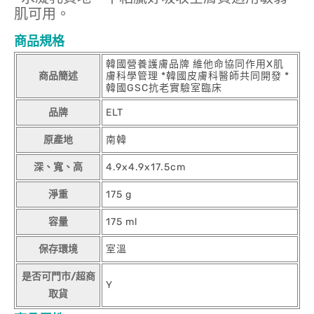
肌可用。
商品規格
韓國營養護膚品牌 維他命協同作用X肌
商品簡述
膚科學管理 *韓國皮膚科醫師共同開發 *
韓國GSC抗老實驗室臨床
品牌
ELT
原產地
南韓
深、寬、高
4.9x4.9x17.5cm
淨重
175 g
容量
175 ml
保存環境
室溫
是否可門市/超商
Y
取貨