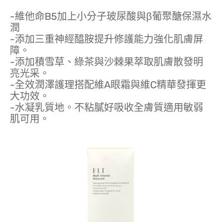
-維他命B5加上小分子玻尿酸與β葡聚醣保濕水
潤
-添加三重神經醯胺提升修護能力強化肌膚屏
障。
-添加積雪草、綠茶與沙棘果萃取肌膚散發明
亮光采。
-全效潤澤護理搭配維A眼霜與維C精華發揮更
大功效。
-水凝乳質地。不粘膩好吸收全膚質適用敏弱
肌可用。