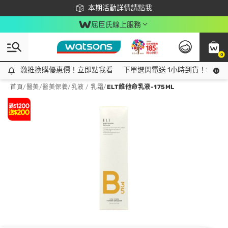
下載app最高回饋$350
本期活動詳情請點我
屈臣氏線上服務
0
激推換購優惠價！立即點我看
激推換購優惠價！立即點我看
下單選閃電送 1小時到貨！領神券
首頁
/
醫美
/
醫美保養
/
乳液 / 乳霜
/
ELT維他命乳液-175ML