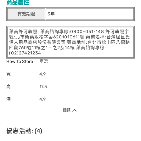
商品屬性
有效期限
3年
藥商許可執照: 藥商諮詢專線:0800-051-148 許可執照字
號:北市衛藥販松字第620101C611號 藥商名稱:台灣屈臣氏
個人用品商店股份有限公司 藥商地址:台北市松山區八德路
四段760號11樓之1、之2及14樓 藥商諮詢專線:
(02)27421234
How To Store
室溫
寬
4.9
高
17.5
深
4.9
隱藏
優惠活動: (4)