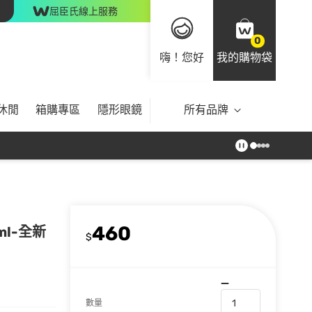
屈臣氏線上服務
0
嗨！您好
我的購物袋
休閒
箱購專區
隱形眼鏡
所有品牌
460
ml-全新
$
數量