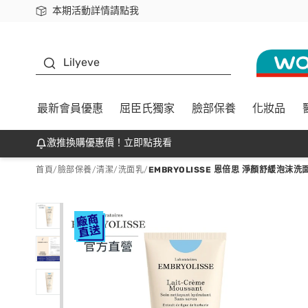
本期活動詳情請點我
下載app最高回饋$350
K beauty
Lilyeve
最新會員優惠
屈臣氏獨家
臉部保養
化妝品
激推換購優惠價！立即點我看
首頁
/
臉部保養
/
清潔
/
洗面乳
/
EMBRYOLISSE 恩倍思 淨顏舒緩泡沫洗