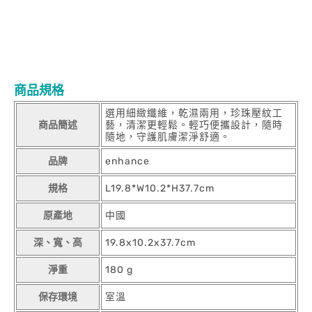
商品規格
選用細緻纖維，乾濕兩用，珍珠壓紋工
商品簡述
藝，清潔更輕鬆。輕巧便攜設計，隨時
隨地，守護肌膚潔淨舒適。
品牌
enhance
規格
L19.8*W10.2*H37.7cm
原產地
中國
深、寬、高
19.8x10.2x37.7cm
淨重
180 g
保存環境
室溫