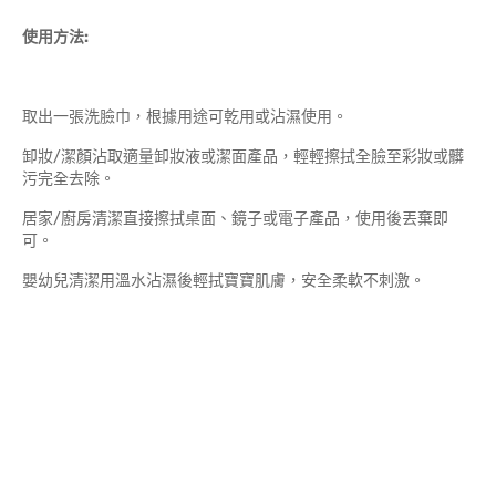
使用方法:
取出一張洗臉巾，根據用途可乾用或沾濕使用。
卸妝/潔顏沾取適量卸妝液或潔面產品，輕輕擦拭全臉至彩妝或髒
污完全去除。
居家/廚房清潔直接擦拭桌面、鏡子或電子產品，使用後丟棄即
可。
嬰幼兒清潔用溫水沾濕後輕拭寶寶肌膚，安全柔軟不刺激。