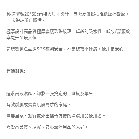
極速潔顏20*30cm特大尺寸設計，無需反覆擦拭降低摩擦敏感，
一次帶走所有髒污。
極厚設計高品質極厚雲感珍珠紋理，卓越的吸水性，卸妝/潔顏效
率提升至最大值。
高規檢測產品經SGS檢測安全，不易破損不掉屑，使用更安心。
建議對象:
追求高效潔顏、卸妝一張搞定的上班族及學生。
有敏感肌或寶寶肌膚需求的家庭。
需要居家、旅行或外出攜帶方便的清潔用品使用者。
喜愛高品質、厚實、安心潔淨用品的人群。