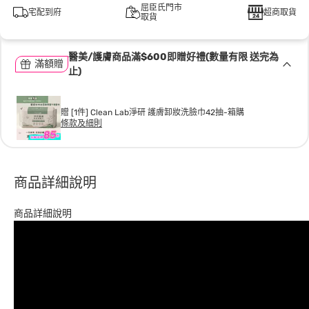
屈臣氏門市
宅配到府
超商取貨
取貨
醫美/護膚商品滿$600即贈好禮(數量有限 送完為
滿額贈
止)
贈 [1件] Clean Lab淨研 護膚卸妝洗臉巾42抽-箱購
條款及細則
商品詳細說明
商品詳細說明