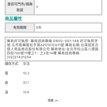
是否可門市/超商
Y
取貨
商品屬性
有效期限
5年
藥商許可執照: 藥商諮詢專線:0800-051-148 許可執照字
號:北市衛藥販松字第620101C611號 藥商名稱:台灣屈臣氏
個人用品商店股份有限公司 藥商地址:台北市松山區八德路
四段760號11樓之1、之2及14樓 藥商諮詢專線:
(02)27421234
儲存方式
室溫
寬
10.2
高
37.7
深
19.8
隱藏