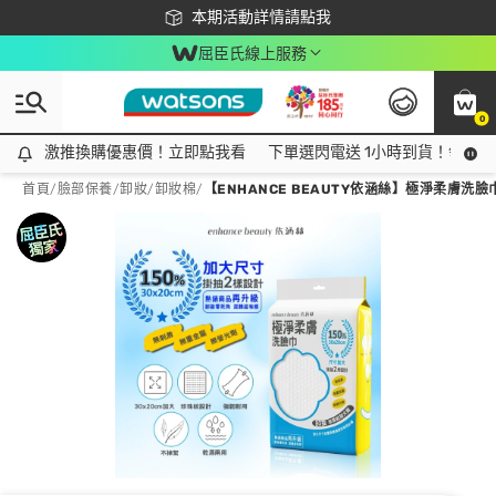
下載app最高回饋$350
本期活動詳情請點我
屈臣氏線上服務
0
激推換購優惠價！立即點我看
激推換購優惠價！立即點我看
下單選閃電送 1小時到貨！領神券
首頁
/
臉部保養
/
卸妝
/
卸妝棉
/
【ENHANCE BEAUTY依涵絲】極淨柔膚洗臉