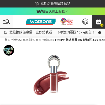
下載app最高回饋$350
本期活動詳情請點我
屈臣氏線上服務
0
激推換購優惠價！立即點我看
激推換購優惠價！立即點我看
下單選閃電送 1小時到貨！領神券
首頁
/
化妝品
/
唇部彩妝
/
唇蜜/唇釉
/
ENTROPY 魅惑唇釉 C5 琥珀石 492C 3