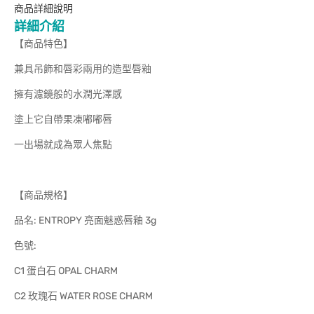
商品詳細說明
詳細介紹
【商品特色】
兼具吊飾和唇彩兩用的造型唇釉
擁有濾鏡般的水潤光澤感
塗上它自帶果凍嘟嘟唇
一出場就成為眾人焦點
【商品規格】
品名: ENTROPY 亮面魅惑唇釉 3g
色號:
C1 蛋白石 OPAL CHARM
C2 玫瑰石 WATER ROSE CHARM