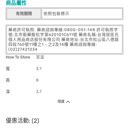
商品屬性
有效期限
依照包裝標示
藥商許可執照: 藥商諮詢專線:0800-051-148 許可執照字
號:北市衛藥販松字第620101C611號 藥商名稱:台灣屈臣氏
個人用品商店股份有限公司 藥商地址:台北市松山區八德路
四段760號11樓之1、之2及14樓 藥商諮詢專線:
(02)27421234
How To Store
室溫
寬
3.7
高
8
深
3.7
隱藏
優惠活動: (2)