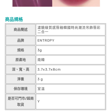
商品規格
濾鏡級質感唇釉韓國時尚潮流吊飾唇彩
商品簡述
二合一
品牌
ENTROPY
規格
3g
原產地
南韓
深、寬、高
3.7x3.7x8cm
淨重
3 g
保存環境
室溫
是否可門市/超商
Y
取貨