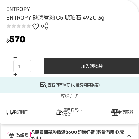
ENTROPY
ENTROPY 魅惑唇釉 C5 琥珀石 492C 3g
570
$
加入購物袋
查看門市庫存 (可能有時間誤差)
配送方式
屈臣氏門市
宅配到府
超商取貨
取貨
凡購買開架彩妝滿$600即贈好禮 (數量有限 送完
滿額贈
為止)