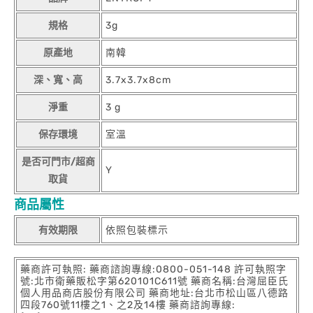
規格
3g
原產地
南韓
深、寬、高
3.7x3.7x8cm
淨重
3 g
保存環境
室溫
是否可門市/超商
Y
取貨
商品屬性
有效期限
依照包裝標示
藥商許可執照: 藥商諮詢專線:0800-051-148 許可執照字
號:北市衛藥販松字第620101C611號 藥商名稱:台灣屈臣氏
個人用品商店股份有限公司 藥商地址:台北市松山區八德路
四段760號11樓之1、之2及14樓 藥商諮詢專線: