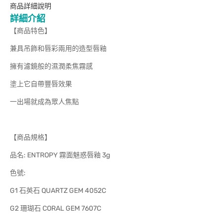
商品詳細說明
詳細介紹
【商品特色】
兼具吊飾和唇彩兩用的造型唇釉
擁有濾鏡般的濕潤柔焦霧感
塗上它自帶豐唇效果
一出場就成為眾人焦點
【商品規格】
品名: ENTROPY 霧面魅惑唇釉 3g
色號:
G1 石英石 QUARTZ GEM 4052C
G2 珊瑚石 CORAL GEM 7607C