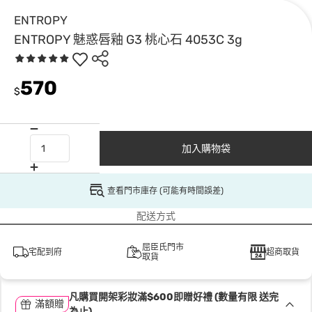
ENTROPY
ENTROPY 魅惑唇釉 G3 桃心石 4053C 3g
570
$
加入購物袋
查看門市庫存 (可能有時間誤差)
配送方式
屈臣氏門市
宅配到府
超商取貨
取貨
凡購買開架彩妝滿$600即贈好禮 (數量有限 送完
滿額贈
為止)