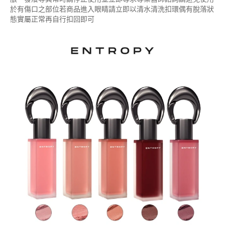
於有傷口之部位若商品進入眼睛請立即以清水清洗扣環偶有脫落狀
態實屬正常再自行扣回即可