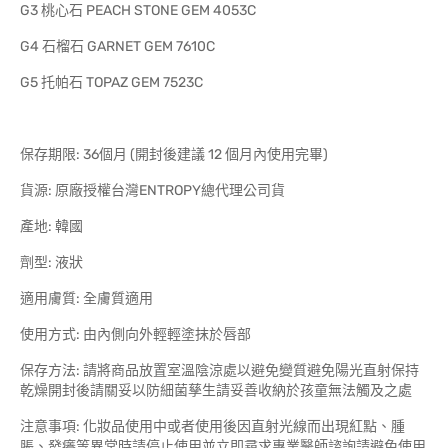
G3 桃心石 PEACH STONE GEM 4053C
G4 石榴石 GARNET GEM 7610C
G5 托帕石 TOPAZ GEM 7523C
保存期限: 36個月 (開封後建議 12 個月內使用完畢)
貨源: 原廠授權台灣ENTROPY總代理公司貨
產地: 韓國
劑型: 液狀
適用膚質: 全膚質適用
使用方式: 由內側向外輕輕塗抹於唇部
保存方法: 請將商品放置室溫陰涼處以避免變質避免陽光直射保持
乾燥開封後請關妥以防細菌孳生請妥善收納於孩童無法觸及之處
注意事項: 化妝品使用中或者使用後因直射光線而出現紅點、腫
脹、發癢等異常時請停止使用並立即尋求專業醫師諮詢請避免使用