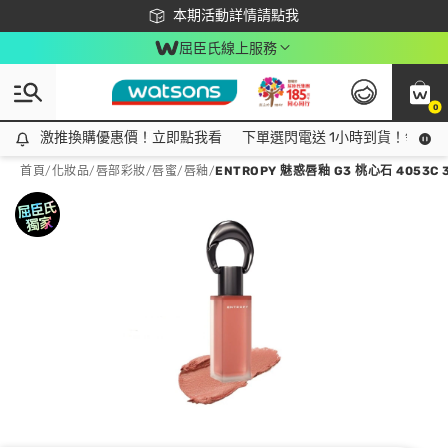
下載app最高回饋$350
本期活動詳情請點我
屈臣氏線上服務
0
激推換購優惠價！立即點我看
激推換購優惠價！立即點我看
下單選閃電送 1小時到貨！領神券
首頁
/
化妝品
/
唇部彩妝
/
唇蜜/唇釉
/
ENTROPY 魅惑唇釉 G3 桃心石 4053C 