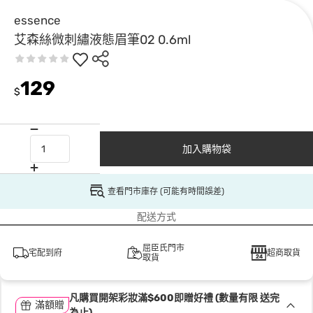
essence
艾森絲微刺繡液態眉筆02 0.6ml
129
$
加入購物袋
查看門市庫存 (可能有時間誤差)
配送方式
屈臣氏門市
宅配到府
超商取貨
取貨
凡購買開架彩妝滿$600即贈好禮 (數量有限 送完
滿額贈
為止)