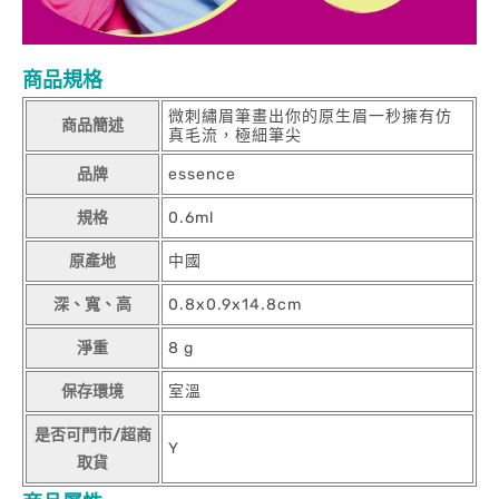
商品規格
微刺繡眉筆畫出你的原生眉一秒擁有仿
商品簡述
真毛流，極細筆尖
品牌
essence
規格
0.6ml
原產地
中國
深、寬、高
0.8x0.9x14.8cm
淨重
8 g
保存環境
室溫
是否可門市/超商
Y
取貨