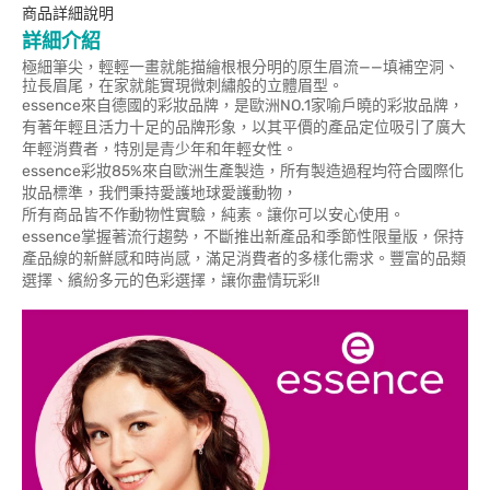
商品詳細說明
詳細介紹
極細筆尖，輕輕一畫就能描繪根根分明的原生眉流——填補空洞、
拉長眉尾，在家就能實現微刺繡般的立體眉型。
essence來自德國的彩妝品牌，是歐洲NO.1家喻戶曉的彩妝品牌，
有著年輕且活力十足的品牌形象，以其平價的產品定位吸引了廣大
年輕消費者，特別是青少年和年輕女性。
essence彩妝85%來自歐洲生產製造，所有製造過程均符合國際化
妝品標準，我們秉持愛護地球愛護動物，
所有商品皆不作動物性實驗，純素。讓你可以安心使用。
essence掌握著流行趨勢，不斷推出新產品和季節性限量版，保持
產品線的新鮮感和時尚感，滿足消費者的多樣化需求。豐富的品類
選擇、繽紛多元的色彩選擇，讓你盡情玩彩!!