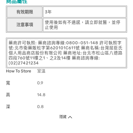
商品屬性
有效期限
3年
使用後如有不適感，請立即就醫，並停
注意事項
止使用
藥商許可執照: 藥商諮詢專線:0800-051-148 許可執照字
號:北市衛藥販松字第620101C611號 藥商名稱:台灣屈臣氏
個人用品商店股份有限公司 藥商地址:台北市松山區八德路
四段760號11樓之1、之2及14樓 藥商諮詢專線:
(02)27421234
How To Store
室溫
寬
0.9
高
14.8
深
0.8
隱藏