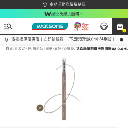
下載app最高回饋$350
本期活動詳情請點我
屈臣氏線上服務
0
激推換購優惠價！立即點我看
激推換購優惠價！立即點我看
下單選閃電送 1小時到貨！領神券
首頁
/
化妝品
/
眼/眉彩妝
/
眉筆/眉粉/染眉膏
/
艾森絲微刺繡液態眉筆02 0.6M