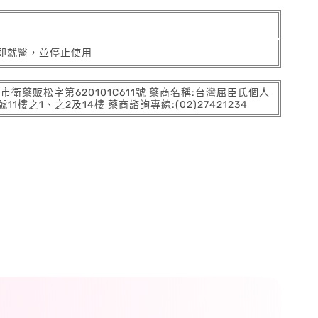
即就醫，並停止使用
:北市衛藥販松字第620101C611號 藥商名稱:台灣屈臣氏個人
之1、之2及14樓 藥商諮詢專線:(02)27421234