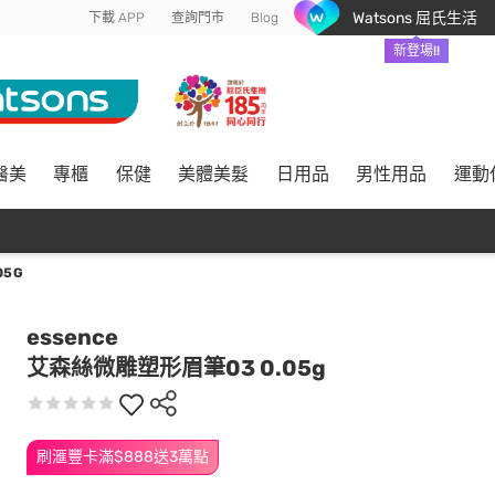
Watsons 屈氏生活
下載 APP
查詢門市
Blog
新登場!!
醫美
專櫃
保健
美體美髮
日用品
男性用品
運動
05G
essence
艾森絲微雕塑形眉筆03 0.05g
刷滙豐卡滿$888送3萬點