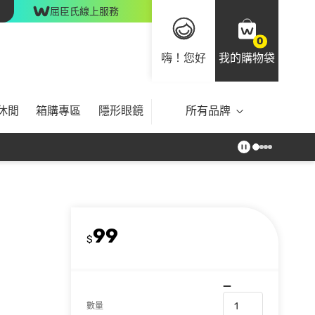
屈臣氏線上服務
0
嗨！您好
我的購物袋
休閒
箱購專區
隱形眼鏡
所有品牌
99
$
數量