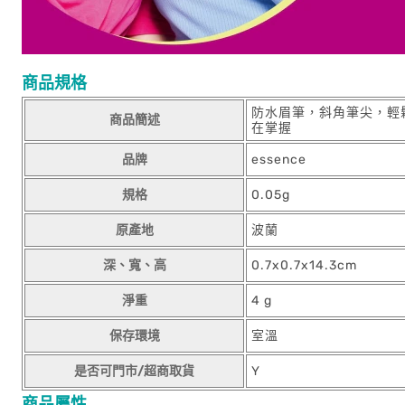
商品規格
防水眉筆，斜角筆尖，輕
商品簡述
在掌握
品牌
essence
規格
0.05g
原產地
波蘭
深、寬、高
0.7x0.7x14.3cm
淨重
4 g
保存環境
室溫
是否可門市/超商取貨
Y
商品屬性