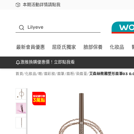
本期活動詳情請點我
下載app最高回饋$350
K beauty
Lilyeve
最新會員優惠
屈臣氏獨家
臉部保養
化妝品
激推換購優惠價！立即點我看
首頁
/
化妝品
/
眼/眉彩妝
/
眉筆/眉粉/染眉膏
/
艾森絲微雕塑形眉筆03 0.