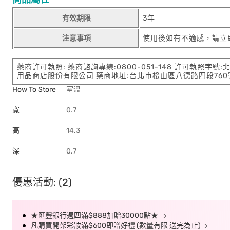
有效期限
3年
注意事項
使用後如有不適感，請立
藥商許可執照: 藥商諮詢專線:0800-051-148 許可執照字號
用品商店股份有限公司 藥商地址:台北市松山區八德路四段760號11樓
How To Store
室溫
寬
0.7
高
14.3
深
0.7
優惠活動: (2)
★匯豐銀行週四滿$888加贈30000點★
凡購買開架彩妝滿$600即贈好禮 (數量有限 送完為止)