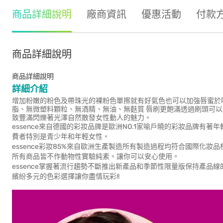
商品詳細說明
廠商資訊
優惠活動
付款
商品詳細說明
商品詳細說明
詳細介紹
增加粉嫩的粉色及帶珠光的裸粉色單擦就有好氣色也可以加強唇蜜於
脂、無微塑料顆粒、無酒精、無油、無麩質 唇刷更飽滿透過刷頭可
致豐滿閃爍著光澤自然散發女性動人的魅力。
essence來自德國的彩妝品牌是歐洲NO.1家喻戶曉的彩妝品牌
費者特別是青少年和年輕女性。
essence彩妝85%來自歐洲生產製造所有製造過程均符合國際化妝
所有商品皆不作動物性實驗純素。讓你可以安心使用。
essence掌握著流行趨勢不斷推出新產品和季節性限量版保持產
繽紛多元的色彩選擇讓你盡情玩彩!!