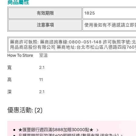
商品屬性
有效期限
1825
注意事項
使用後如有不適感請立即
藥商許可執照: 藥商諮詢專線:0800-051-148 許可執照字號
用品商店股份有限公司 藥商地址:台北市松山區八德路四段760號11樓
How To Store
室溫
寬
2.1
高
11
深
2.1
優惠活動: (2)
★匯豐銀行週四滿$888加贈30000點★
凡購買開架彩妝滿$600即贈好禮 (數量有限 送完為止)