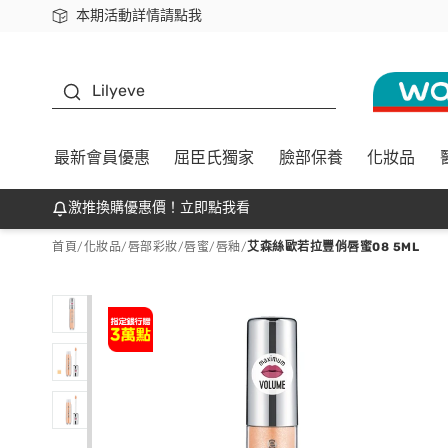
本期活動詳情請點我
下載app最高回饋$350
K beauty
Lilyeve
最新會員優惠
屈臣氏獨家
臉部保養
化妝品
激推換購優惠價！立即點我看
首頁
/
化妝品
/
唇部彩妝
/
唇蜜/唇釉
/
艾森絲歐若拉豐俏唇蜜08 5ML