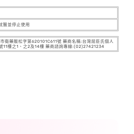
就醫並停止使用
:北市衛藥販松字第620101C611號 藥商名稱:台灣屈臣氏個人
之1、之2及14樓 藥商諮詢專線:(02)27421234