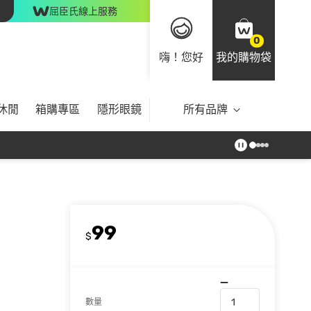
屈臣氏線上服務
0
嗨！您好
我的購物袋
休閒
箱購專區
隱形眼鏡
所有品牌
99
$
數量