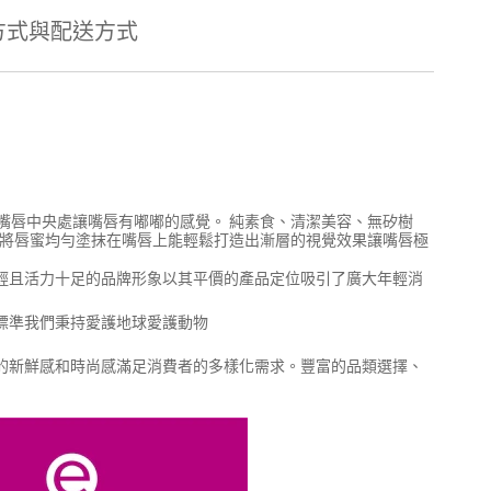
方式與配送方式
嘴唇中央處讓嘴唇有嘟嘟的感覺。 純素食、清潔美容、無矽樹
以將唇蜜均勻塗抹在嘴唇上能輕鬆打造出漸層的視覺效果讓嘴唇極
有著年輕且活力十足的品牌形象以其平價的產品定位吸引了廣大年輕消
品標準我們秉持愛護地球愛護動物
品線的新鮮感和時尚感滿足消費者的多樣化需求。豐富的品類選擇、