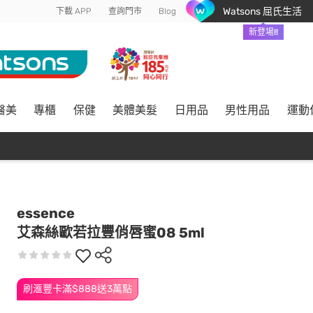
Watsons 屈氏生活
下載 APP
查詢門市
Blog
新登場!!
醫美
專櫃
保健
美體美髮
日用品
男性用品
運動
essence
艾森絲歐若拉豐俏唇蜜08 5ml
刷滙豐卡滿$888送3萬點