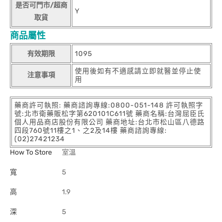
是否可門市/超商
Y
取貨
商品屬性
有效期限
1095
使用後如有不適感請立即就醫並停止使
注意事項
用
藥商許可執照: 藥商諮詢專線:0800-051-148 許可執照字
號:北市衛藥販松字第620101C611號 藥商名稱:台灣屈臣氏
個人用品商店股份有限公司 藥商地址:台北市松山區八德路
四段760號11樓之1、之2及14樓 藥商諮詢專線:
(02)27421234
How To Store
室溫
寬
5
高
1.9
深
5