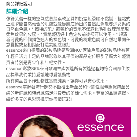
商品詳細說明
詳細介紹
像舒芙蕾一樣的空氣感慕絲柔軟泥質如奶霜般滑順不黏膩。輕點式
上臉瞬間自然融合於肌膚就像從肌底透出的自然紅潤散發少女系的
自然血色感。* 獨特的配方霜轉粉的質地不僅霧化毛孔紋理還呈現
柔焦效果的妝感。* 質地輕透好上色定妝前後都可以使用。* 超清
新可愛的四個顏色迷人的裸色調、可愛的粉嫩色調可自然地暈開任
意疊擦或互相搭配打造氛圍感腮紅。
essence來自德國的彩妝品牌是歐洲NO.1家喻戶曉的彩妝品牌有著
年輕且活力十足的品牌形象以其平價的產品定位吸引了廣大年輕消
費者特別是青少年和年輕女性。
essence彩妝85%來自歐洲生產製造所有製造過程均符合國際化妝
品標準我們秉持愛護地球愛護動物
所有商品皆不作動物性實驗純素。讓你可以安心使用。
essence掌握著流行趨勢不斷推出新產品和季節性限量版保持產品
線的新鮮感和時尚感滿足消費者的多樣化需求。豐富的品類選擇、
繽紛多元的色彩選擇讓你盡情玩彩!!