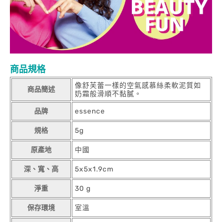
商品規格
像舒芙蕾一樣的空氣感慕絲柔軟泥質如
商品簡述
奶霜般滑順不黏膩。
品牌
essence
規格
5g
原產地
中國
深、寬、高
5x5x1.9cm
淨重
30 g
保存環境
室溫