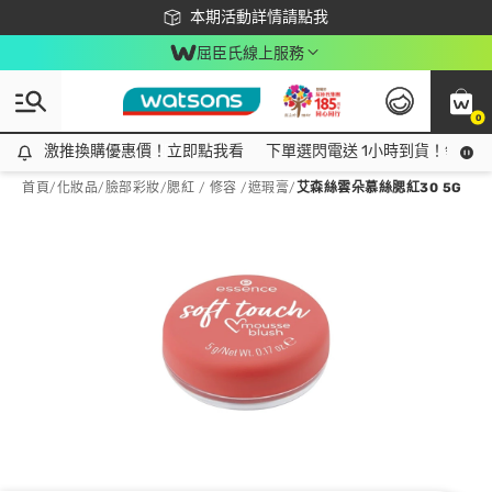
下載app最高回饋$350
本期活動詳情請點我
屈臣氏線上服務
0
激推換購優惠價！立即點我看
激推換購優惠價！立即點我看
下單選閃電送 1小時到貨！領神券
首頁
/
化妝品
/
臉部彩妝
/
腮紅 / 修容 /遮瑕膏
/
艾森絲雲朵慕絲腮紅30 5G