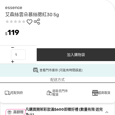
essence
艾森絲雲朵慕絲腮紅30 5g
119
$
加入購物袋
查看門市庫存 (可能有時間誤差)
配送方式
屈臣氏門市
宅配到府
超商取貨
取貨
凡購買開架彩妝滿$600即贈好禮 (數量有限 送完
滿額贈
為止)