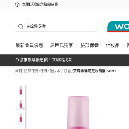
本期活動詳情請點我
下載app最高回饋$350
善存
第2件5折
最新會員優惠
屈臣氏獨家
臉部保養
化妝品
激推換購優惠價！立即點我看
首頁
/
臉部保養
/
保養
/
化妝水 / 噴霧
/
艾森絲霧感定妝噴霧 50ML