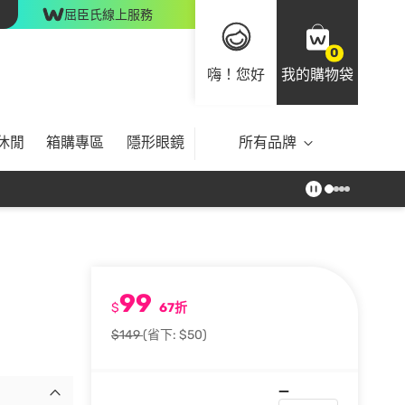
屈臣氏線上服務
0
嗨！您好
我的購物袋
休閒
箱購專區
隱形眼鏡
所有品牌
99
$
67折
$149
(省下: $50)