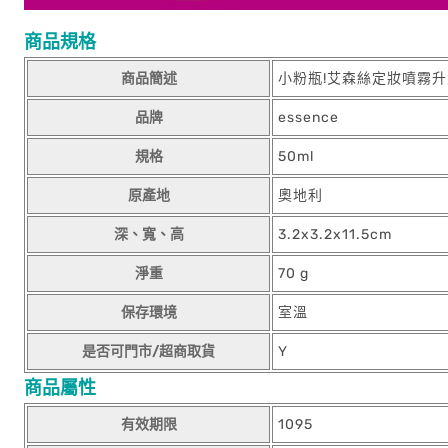
商品規格
商品簡述
小粉瓶!艾森絲定妝噴霧
品牌
essence
規格
50ml
原產地
奧地利
深、寬、高
3.2x3.2x11.5cm
淨重
70 g
保存環境
室溫
是否可門市/超商取貨
Y
商品屬性
有效期限
1095