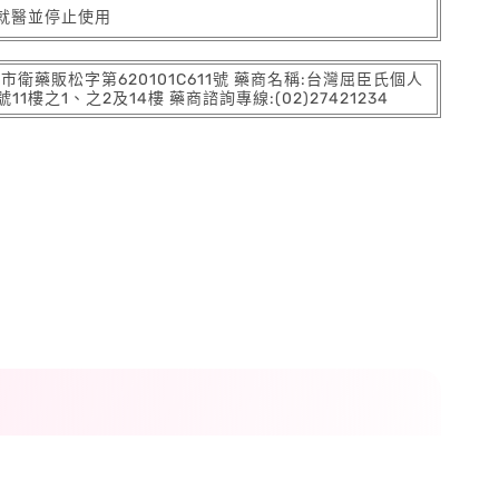
就醫並停止使用
:北市衛藥販松字第620101C611號 藥商名稱:台灣屈臣氏個人
之1、之2及14樓 藥商諮詢專線:(02)27421234