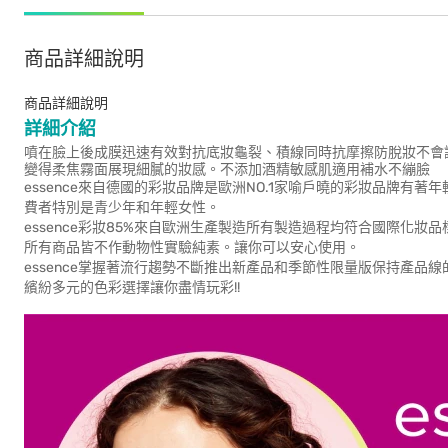
商品詳細說明
商品詳細說明
詳細介紹
噴在臉上後成膜迅速有效對抗底妝龜裂、積線同時抗摩擦防脫妝不會
變得柔焦霧面展現細膩的妝感。不添加酒精敏感肌適用補水不繃臉
essence來自德國的彩妝品牌是歐洲NO.1家喻戶曉的彩妝品牌
費者特別是青少年和年輕女性。
essence彩妝85%來自歐洲生產製造所有製造過程均符合國際化妝
所有商品皆不作動物性實驗純素。讓你可以安心使用。
essence掌握著流行趨勢不斷推出新產品和季節性限量版保持產
繽紛多元的色彩選擇讓你盡情玩彩!!