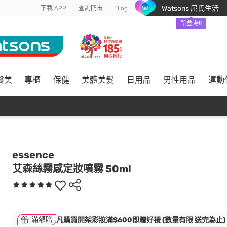
Watsons 屈氏生活
下載 APP
查詢門市
Blog
新登場!!
醫美
專櫃
保健
美體美髮
日用品
男性用品
運動
essence
艾森絲霧感定妝噴霧 50ml
滿額贈
凡購買開架彩妝滿$600即贈好禮 (數量有限 送完為止)