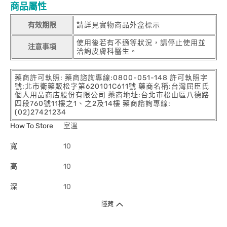
商品屬性
有效期限
請詳見實物商品外盒標示
使用後若有不適等狀況，請停止使用並
注意事項
洽詢皮膚科醫生。
藥商許可執照: 藥商諮詢專線:0800-051-148 許可執照字
號:北市衛藥販松字第620101C611號 藥商名稱:台灣屈臣氏
個人用品商店股份有限公司 藥商地址:台北市松山區八德路
四段760號11樓之1、之2及14樓 藥商諮詢專線:
(02)27421234
How To Store
室溫
寬
10
高
10
深
10
隱藏