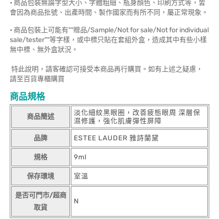
• 商品包裝無論字型大小、字體粗細、瓶身顏色、印刷方式等，皆
會因為商品批號、出產時間、製作國家而有所不同，屬正常現象。
• 商品包裝上可能有""贈品/Sample/Not for sale/Not for individual
sale/tester""等字樣，或中標只貼在套組外盒，造成其中有些小樣
無中標、無外盒狀況。
特此說明，請客確認可接受本商品再行購買。如有上述之疑慮，
請至百貨專櫃購買
商品規格
淡化細紋黑眼圈，改善疲態眼周 深層保
商品簡述
濕修護，強化肌膚彈性屏障
品牌
ESTEE LAUDER 雅詩蘭黛
規格
9ml
保存環境
室溫
是否可門市/超商
N
取貨