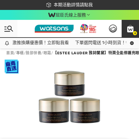
下載app最高回饋$350
本期活動詳情請點我
屈臣氏線上服務
0
激推換購優惠價！立即點我看
激推換購優惠價！立即點我看
下單選閃電送 1小時到貨！領神券
首頁
/
專櫃
/
臉部保養
/
眼霜
/
【ESTEE LAUDER 雅詩蘭黛】特潤全能修護亮眼