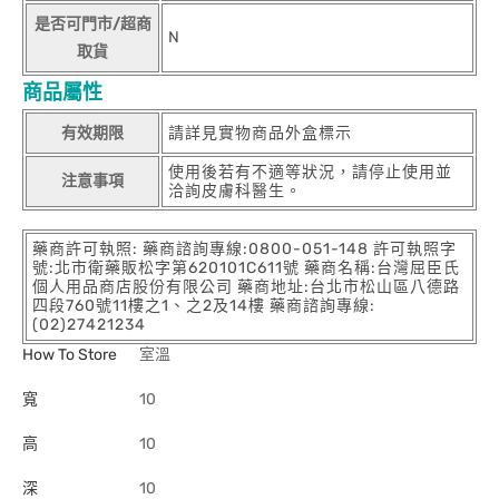
是否可門市/超商
N
取貨
商品屬性
有效期限
請詳見實物商品外盒標示
使用後若有不適等狀況，請停止使用並
注意事項
洽詢皮膚科醫生。
藥商許可執照: 藥商諮詢專線:0800-051-148 許可執照字
號:北市衛藥販松字第620101C611號 藥商名稱:台灣屈臣氏
個人用品商店股份有限公司 藥商地址:台北市松山區八德路
四段760號11樓之1、之2及14樓 藥商諮詢專線:
(02)27421234
How To Store
室溫
寬
10
高
10
深
10