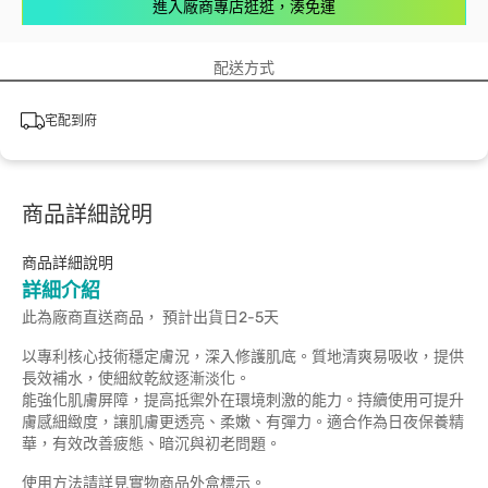
進入廠商專店逛逛，湊免運
配送方式
宅配到府
商品詳細說明
商品詳細說明
詳細介紹
此為廠商直送商品， 預計出貨日2-5天
以專利核心技術穩定膚況，深入修護肌底。質地清爽易吸收，提供
長效補水，使細紋乾紋逐漸淡化。
能強化肌膚屏障，提高抵禦外在環境刺激的能力。持續使用可提升
膚感細緻度，讓肌膚更透亮、柔嫩、有彈力。適合作為日夜保養精
華，有效改善疲態、暗沉與初老問題。
使用方法請詳見實物商品外盒標示。