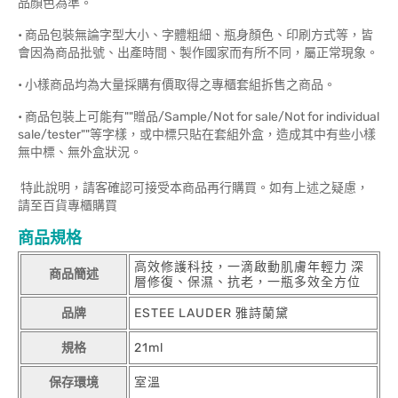
品顏色為準。
• 商品包裝無論字型大小、字體粗細、瓶身顏色、印刷方式等，皆
會因為商品批號、出產時間、製作國家而有所不同，屬正常現象。
• 小樣商品均為大量採購有價取得之專櫃套組拆售之商品。
• 商品包裝上可能有""贈品/Sample/Not for sale/Not for individual
sale/tester""等字樣，或中標只貼在套組外盒，造成其中有些小樣
無中標、無外盒狀況。
特此說明，請客確認可接受本商品再行購買。如有上述之疑慮，
請至百貨專櫃購買
商品規格
高效修護科技，一滴啟動肌膚年輕力 深
商品簡述
層修復、保濕、抗老，一瓶多效全方位
品牌
ESTEE LAUDER 雅詩蘭黛
規格
21ml
保存環境
室溫