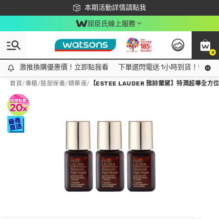
下載app最高回饋$350
本期活動詳情請點我
屈臣氏線上服務
0
激推換購優惠價！立即點我看
激推換購優惠價！立即點我看
下單選閃電送 1小時到貨！領神券
首頁
/
專櫃
/
臉部保養
/
精華液
/
【ESTEE LAUDER 雅詩蘭黛】特潤超導全方位