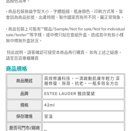
品顏色為準。
• 商品包裝無論字型大小、字體粗細、瓶身顏色、印刷方式等，皆
會因為商品批號、出產時間、製作國家而有所不同，屬正常現象。
• 商品包裝上可能有""贈品/Sample/Not for sale/Not for individual
sale/tester""等字樣，或中標只貼在套組外盒，造成其中有些小樣
無中標無外盒狀況。
特此說明，請客確認可接受本商品再行購買。 如有上述之疑慮，
請至百貨專櫃購買
商品規格
高效修護科技，一滴啟動肌膚年輕力 深
商品簡述
層修復、保濕、抗老，一瓶多效全方位
品牌
ESTEE LAUDER 雅詩蘭黛
規格
42ml
保存環境
室溫
是否可門市/超商