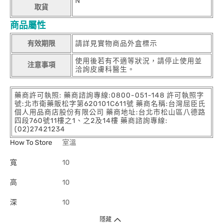
N
取貨
商品屬性
有效期限
請詳見實物商品外盒標示
使用後若有不適等狀況，請停止使用並
注意事項
洽詢皮膚科醫生。
藥商許可執照: 藥商諮詢專線:0800-051-148 許可執照字
號:北市衛藥販松字第620101C611號 藥商名稱:台灣屈臣氏
個人用品商店股份有限公司 藥商地址:台北市松山區八德路
四段760號11樓之1、之2及14樓 藥商諮詢專線:
(02)27421234
How To Store
室溫
寬
10
高
10
深
10
隱藏