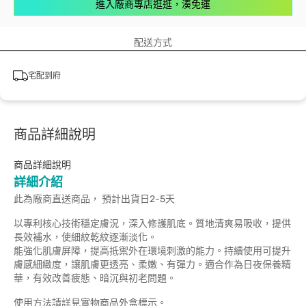
進入廠商專店逛逛，湊免運
配送方式
宅配到府
商品詳細說明
商品詳細說明
詳細介紹
此為廠商直送商品， 預計出貨日2-5天
以專利核心技術穩定膚況，深入修護肌底。質地清爽易吸收，提供
長效補水，使細紋乾紋逐漸淡化。
能強化肌膚屏障，提高抵禦外在環境刺激的能力。持續使用可提升
膚感細緻度，讓肌膚更透亮、柔嫩、有彈力。適合作為日夜保養精
華，有效改善疲態、暗沉與初老問題。
使用方法請詳見實物商品外盒標示。