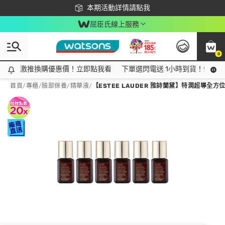
下載app最高回饋$350
本期活動詳情請點我
屈臣氏線上服務
0
激推換購優惠價！立即點我看
激推換購優惠價！立即點我看
下單選閃電送 1小時到貨！領神券
首頁
/
專櫃
/
臉部保養
/
精華液
/
【ESTEE LAUDER 雅詩蘭黛】特潤超導全方位