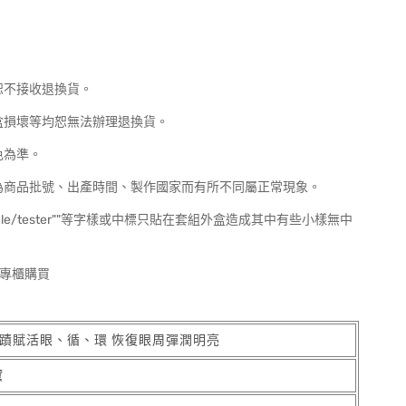
恕不接收退換貨。
盒損壞等均恕無法辦理退換貨。
色為準。
為商品批號、出產時間、製作國家而有所不同屬正常現象。
ividual sale/tester""等字樣或中標只貼在套組外盒造成其中有些小樣無中
專櫃購買
奇蹟賦活眼、循、環 恢復眼周彈潤明亮
黛