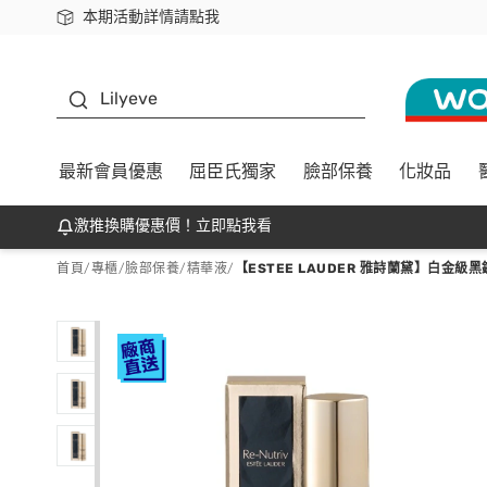
本期活動詳情請點我
下載app最高回饋$350
K beauty
Lilyeve
最新會員優惠
屈臣氏獨家
臉部保養
化妝品
激推換購優惠價！立即點我看
首頁
/
專櫃
/
臉部保養
/
精華液
/
【ESTEE LAUDER 雅詩蘭黛】白金級