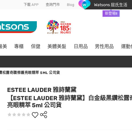
Watsons 屈氏生活
下載 APP
查詢門市
Blog
新登場!!
醫美
專櫃
保健
美體美髮
日用品
男性用品
運動
黑鑽松露奇蹟修護亮眼精萃 5ML 公司貨
ESTEE LAUDER 雅詩蘭黛
【ESTEE LAUDER 雅詩蘭黛】白金級黑鑽松
亮眼精萃 5ml 公司貨