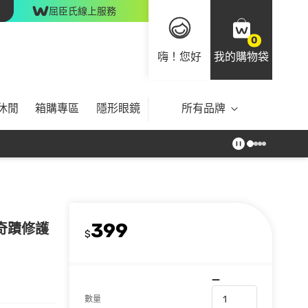
屈臣氏線上服務
0
嗨！您好
我的購物袋
休閒
箱購專區
隱形眼鏡
所有品牌
399
露奇蹟修護
$
數量