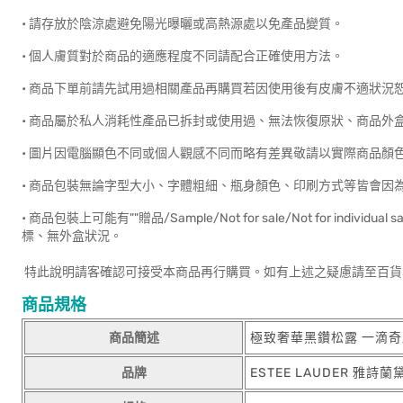
• 請存放於陰涼處避免陽光曝曬或高熱源處以免產品變質。
• 個人膚質對於商品的適應程度不同請配合正確使用方法。
• 商品下單前請先試用過相關產品再購買若因使用後有皮膚不適狀況
• 商品屬於私人消耗性產品已拆封或使用過、無法恢復原狀、商品外
• 圖片因電腦顯色不同或個人觀感不同而略有差異敬請以實際商品顏
• 商品包裝無論字型大小、字體粗細、瓶身顏色、印刷方式等皆會因
• 商品包裝上可能有""贈品/Sample/Not for sale/Not for ind
標、無外盒狀況。
特此說明請客確認可接受本商品再行購買。如有上述之疑慮請至百貨
商品規格
商品簡述
極致奢華黑鑽松露 一滴
品牌
ESTEE LAUDER 雅詩蘭