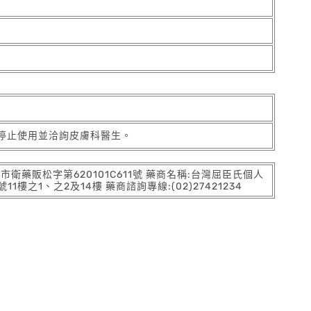
停止使用並洽詢皮膚科醫生。
:北市衛藥販松字第620101C611號 藥商名稱:台灣屈臣氏個人
之1、之2及14樓 藥商諮詢專線:(02)27421234