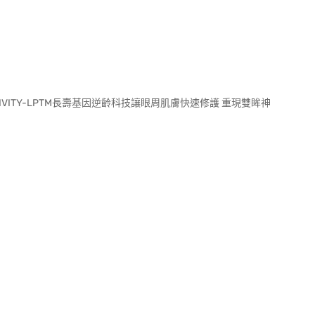
ITY-LPTM長壽基因逆齡科技讓眼周肌膚快速修護 重現雙眸神