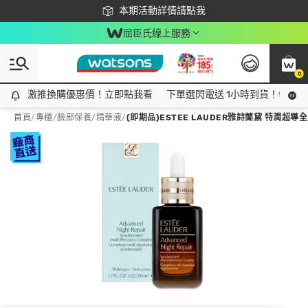
下載app最高回饋$350
本期活動詳情請點我
屈臣氏線上服務
0
激推換購優惠價！立即點我看
激推換購優惠價！立即點我看
下單選閃電送 1小時到貨！領神券
首頁
/
專櫃
/
臉部保養
/
精華液
/
(即期品)ESTEE LAUDER雅詩蘭黛 特潤超