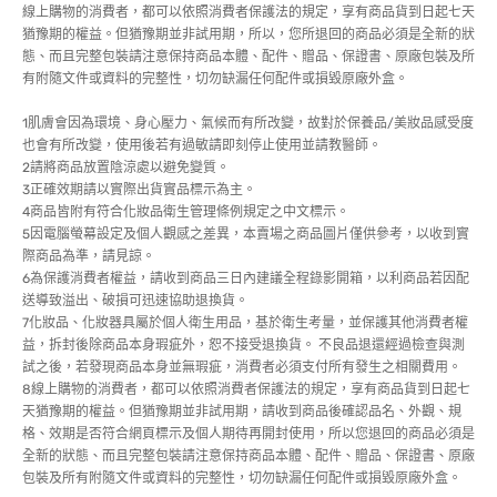
線上購物的消費者，都可以依照消費者保護法的規定，享有商品貨到日起七天
猶豫期的權益。但猶豫期並非試用期，所以，您所退回的商品必須是全新的狀
態、而且完整包裝請注意保持商品本體、配件、贈品、保證書、原廠包裝及所
有附隨文件或資料的完整性，切勿缺漏任何配件或損毀原廠外盒。
1肌膚會因為環境、身心壓力、氣候而有所改變，故對於保養品/美妝品感受度
也會有所改變，使用後若有過敏請即刻停止使用並請教醫師。
2請將商品放置陰涼處以避免變質。
3正確效期請以實際出貨實品標示為主。
4商品皆附有符合化妝品衛生管理條例規定之中文標示。
5因電腦螢幕設定及個人觀感之差異，本賣場之商品圖片僅供參考，以收到實
際商品為準，請見諒。
6為保護消費者權益，請收到商品三日內建議全程錄影開箱，以利商品若因配
送導致溢出、破損可迅速協助退換貨。
7化妝品、化妝器具屬於個人衛生用品，基於衛生考量，並保護其他消費者權
益，拆封後除商品本身瑕疵外，恕不接受退換貨。 不良品退還經過檢查與測
試之後，若發現商品本身並無瑕疵，消費者必須支付所有發生之相關費用。
8線上購物的消費者，都可以依照消費者保護法的規定，享有商品貨到日起七
天猶豫期的權益。但猶豫期並非試用期，請收到商品後確認品名、外觀、規
格、效期是否符合網頁標示及個人期待再開封使用，所以您退回的商品必須是
全新的狀態、而且完整包裝請注意保持商品本體、配件、贈品、保證書、原廠
包裝及所有附隨文件或資料的完整性，切勿缺漏任何配件或損毀原廠外盒。