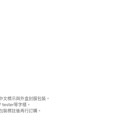
中文標示與外盒封膜包裝。
e / tester等字樣。
包裝標註後再行訂購。