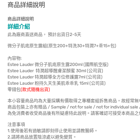
商品詳細說明
商品詳細說明
詳細介紹
此為廠商直送商品， 預計出貨日2-5天
微分子肌底原生露組(原生200+特洗30+特潤7+乖15+包)
內容物:
Estee Lauder 微分子肌底原生露200ml (國際航空版)
Estee Lauder 特潤超導醒膚潔顏蜜 30ml (公司貨)
Estee Lauder 特潤超導全方位修護露7ml (公司貨)
Estee Lauder 粉持久天生美肌乖乖乳 15ml (公司貨)
零錢包
(款式隨機出貨)
本小容量商品均為大量採購有價取得之專櫃套組拆售商品。故經常無
商品包裝上亦有贈品 / Sample / not for sale / not for individual sal
為免消費者收受商品後有所疑慮特此說明。請客確認可接受本商品之
注意事項
1.使用後若有過敏請即刻停止使用並請教醫師。
2.請將商品放置陰涼處以避免變質。