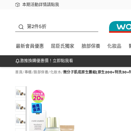
本期活動詳情請點我
下載app最高回饋$350
善存
第2件5折
最新會員優惠
屈臣氏獨家
臉部保養
化妝品
激推換購優惠價！立即點我看
首頁
/
專櫃
/
臉部保養
/
化妝水
/
微分子肌底原生露組(原生200+特洗30+特