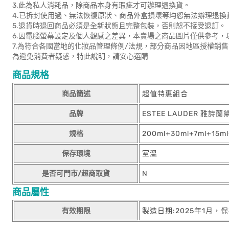
3.此為私人消耗品，除商品本身有瑕疵才可辦理退換貨。
4.已拆封使用過、無法恢復原狀、商品外盒損壞等均恕無法辦理退換
5.退貨時退回商品必須是全新狀態且完整包裝，否則恕不接受退訂。
6.因電腦螢幕設定及個人觀感之差異，本賣場之商品圖片僅供參考，
7.為符合各國當地的化妝品管理條例/法規，部分商品因地區授權銷
為避免消費者疑惑，特此說明，請安心選購
商品規格
商品簡述
超值特惠組合
品牌
ESTEE LAUDER 雅詩蘭
規格
200ml+30ml+7ml+15m
保存環境
室溫
是否可門市/超商取貨
N
商品屬性
有效期限
製造日期:2025年1月，