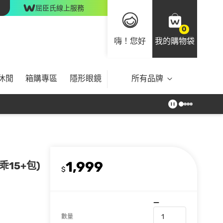
屈臣氏線上服務
0
嗨！您好
我的購物袋
休閒
箱購專區
隱形眼鏡
所有品牌
1,999
15+包)
$
數量