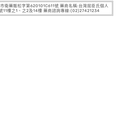
:北市衛藥販松字第620101C611號 藥商名稱:台灣屈臣氏個人
之1、之2及14樓 藥商諮詢專線:(02)27421234