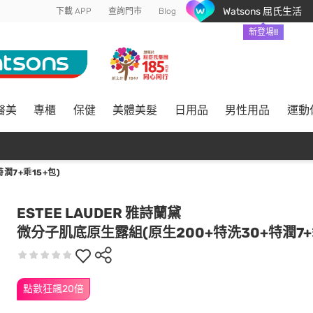
Watsons 屈氏生活
下載 APP
查詢門市
Blog
新登場!!
醫美
專櫃
保健
美體美髮
日用品
男性用品
運動
潤7+乖15+包)
ESTEE LAUDER 雅詩蘭黛
微分子肌底原生露組(原生200+特洗30+特潤7+乖
點數狂飆20倍