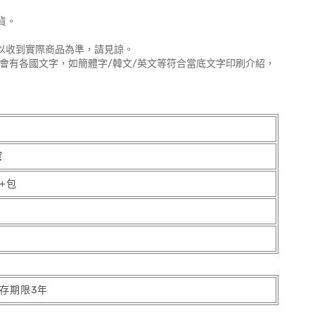
貨。
以收到實際商品為準，請見諒。
售會有各國文字，如簡體字/韓文/英文等符合當底文字印刷介紹，
黛
l+包
保存期限3年