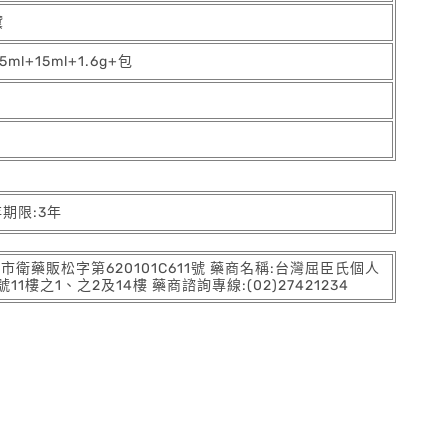
黛
5ml+15ml+1.6g+包
存期限:3年
:北市衛藥販松字第620101C611號 藥商名稱:台灣屈臣氏個人
之1、之2及14樓 藥商諮詢專線:(02)27421234