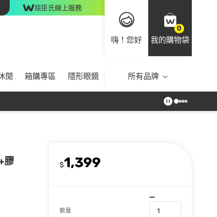
屈臣氏線上服務
0
嗨！您好
我的購物袋
休閒
箱購專區
隱形眼鏡
所有品牌
1,399
+膠
$
數量