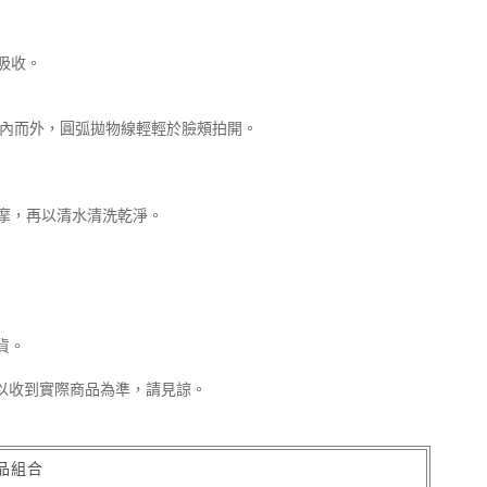
吸收。
由內而外，圓弧拋物線輕輕於臉頰拍開。
摩，再以清水清洗乾淨。
貨。
以收到實際商品為準，請見諒。
品組合