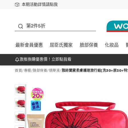
本期活動詳情請點我
下載app最高回饋$350
善存
第2件5折
最新會員優惠
屈臣氏獨家
臉部保養
化妝品
激推換購優惠價！立即點我看
首頁
/
專櫃
/
臉部保養
/
精華液
/
雅詩蘭黛柔膚護理旅行組(洗30+原30+特7+