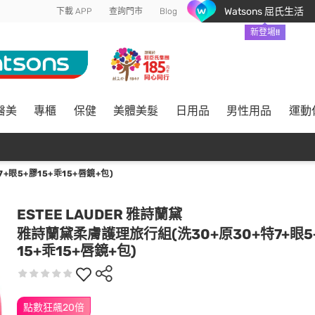
Watsons 屈氏生活
下載 APP
查詢門市
Blog
新登場!!
醫美
專櫃
保健
美體美髮
日用品
男性用品
運動
眼5+膠15+乖15+唇鏡+包)
ESTEE LAUDER 雅詩蘭黛
雅詩蘭黛柔膚護理旅行組(洗30+原30+特7+眼5
15+乖15+唇鏡+包)
點數狂飆20倍