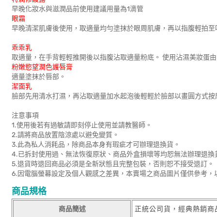
早晚化妝水與滋潤品前使用建議用量為1滴管
眼霜
早晚清潔肌膚後使用，取適量均勻塗抹於眼周肌膚，再以指腹輕拍至
乖乖乳
取適量，在手背輕輕推開後以指腹沾取適量粉底。 使用沾濕美妝蛋
粉嫩慾望潤色護唇膏
適量塗抹於唇部。
潔面乳
臉部先用清水打濕，再沾取適量加水起泡後輕輕於臉部以畫圓方式按
注意事項
1.使用後若有過敏請即刻停止使用並請教醫師。
2.請將商品放置陰涼處以避免變質。
3.此為私人消耗品，除商品本身有瑕疵才可辦理退換貨。
4.已拆封使用過、無法恢復原狀、商品外盒損壞等均恕無法辦理退換
5.退貨時退回商品必須是全新狀態且完整包裝，否則恕不接受退訂。
6.因電腦螢幕設定及個人觀感之差異，本賣場之商品圖片僅供參考，
商品規格
商品簡述
正統公司貨，經典熱銷商