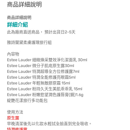
商品詳細說明
商品詳細說明
詳細介紹
此為廠商直送商品， 預計出貨日2-5天
雅詩蘭黛柔膚護理旅行組
內容物
Estee Lauder 細緻煥采雙效淨化潔面乳 30ml
Estee Lauder 微分子肌底原生露30ml
Estee Lauder 特潤超導全方位修護露7ml
Estee Lauder 特潤全能修護亮眼霜5ml
Estee Lauder 年輕無敵膠原霜 15ml
Estee Lauder 粉持久天生美肌乖乖乳 15ml
Estee Lauder 粉嫩慾望潤色護唇膏(鏡)1.6g
綻艷花漾旅行多功能包
使用方法
原生露
早晚清潔後先以化妝水輕拭全臉直到完全吸收。
特潤修護露