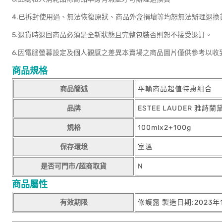
4.已拆封使用過、無法恢復原狀、商品外盒損壞等均恕無法辦理退換
5.退貨時退回商品必須是全新狀態且完整包裝否則恕不接受退訂。
6.因電腦螢幕設定及個人觀感之差異本賣場之商品圖片僅供參考以收
商品規格
商品簡述
平輸商品超值特惠組合
品牌
ESTEE LAUDER 雅詩蘭
規格
100mlx2+100g
保存環境
室溫
是否可門市/超商取貨
N
商品屬性
有效期限
修護露 製造日期:2023年