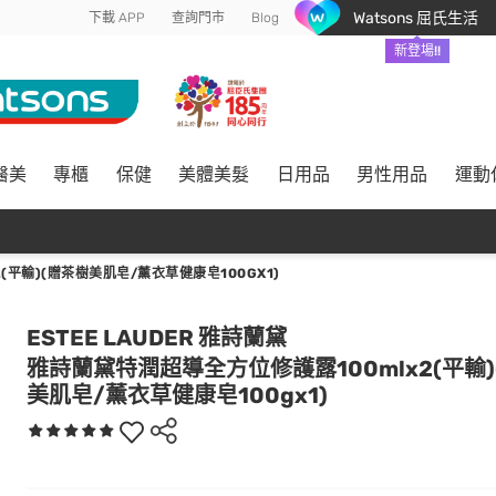
Watsons 屈氏生活
下載 APP
查詢門市
Blog
新登場!!
醫美
專櫃
保健
美體美髮
日用品
男性用品
運動
平輸)(贈茶樹美肌皂/薰衣草健康皂100GX1)
ESTEE LAUDER 雅詩蘭黛
雅詩蘭黛特潤超導全方位修護露100mlx2(平輸)
美肌皂/薰衣草健康皂100gx1)