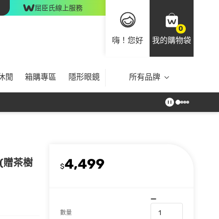
屈臣氏線上服務
0
嗨！您好
我的購物袋
休閒
箱購專區
隱形眼鏡
所有品牌
4,499
(贈茶樹
$
數量