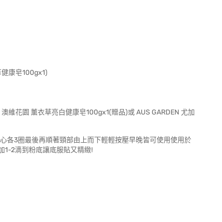
康皂100gx1)
en 澳維花園 薰衣草亮白健康皂100gx1(贈品)或 AUS GARDEN 尤加
愛心各3圈最後再順著頸部由上而下輕輕按壓早晚皆可使用使用於
1-2滴到粉底讓底服貼又精緻!