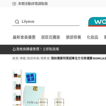
本期活動詳情請點我
下載app最高回饋$350
K beauty
Lilyeve
最新會員優惠
屈臣氏獨家
臉部保養
化妝品
激推換購優惠價！立即點我看
首頁
/
專櫃
/
臉部保養
/
精華液
/
雅詩蘭黛特潤超導全方位修護露100MLX2(