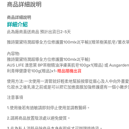
商品詳細說明
商品詳細說明
詳細介紹
此為廠商直送商品 預計出貨日2-5天
雅詩蘭黛特潤超導全方位修護露100mlx2(平輸)(贈茶樹美肌皂/薰衣草健
內容物:
雅詩蘭黛特潤超導全方位修護露100mlx2(平輸)
AUS LIFE 澳思萊 BP茶樹精油淨膚美肌皂100gx1(贈品) 或 Ausgard
利青檸健康皂100g(贈品)x1-
贈品隨機出貨
使用方法:一次使用一滴管就好輕柔地幫臉按摩從眉心及人中向外畫
化妝水之後乳液之前或是可以把它加進面膜加強修護還有一個小撇步加
注意事項
1.使用後若有過敏請即刻停止使用並請教醫師。
2.請將商品放置陰涼處以避免變質。
3.此為私人消耗品除商品本身有瑕疵才可辦理退換貨。