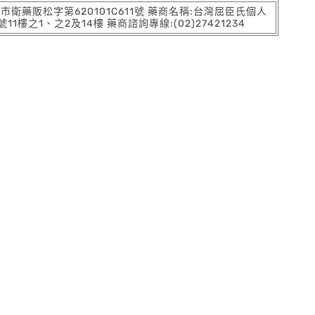
:北市衛藥販松字第620101C611號 藥商名稱:台灣屈臣氏個人
之1、之2及14樓 藥商諮詢專線:(02)27421234