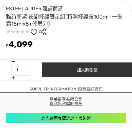
ESTEE LAUDER 雅詩蘭黛
雅詩蘭黛 夜間修護雙星組(特潤修護露100ml+一夜
霜15mlx5+修眉刀)
4,099
$
加入購物袋
SUPPLIER INFORMATION :廠商直送資訊
亮美事業有限公司
廠商出貨詳細資訊
進入廠商專店逛逛，湊免運