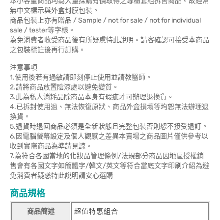
本小容量商品均為大量採購有價取得之專櫃套組拆售商品。故經常
無中文標示與外盒封膜包裝。
商品包裝上亦有贈品 / Sample / not for sale / not for individual
sale / tester等字樣。
為免消費者收受商品後有所疑慮特此說明。請客確認可接受本商品
之包裝標註後再行訂購。
注意事項
1.使用後若有過敏請即刻停止使用並請教醫師。
2.請將商品放置陰涼處以避免變質。
3.此為私人消耗品除商品本身有瑕疵才可辦理退換貨。
4.已拆封使用過、無法恢復原狀、商品外盒損壞等均恕無法辦理退
換貨。
5.退貨時退回商品必須是全新狀態且完整包裝否則恕不接受退訂。
6.因電腦螢幕設定及個人觀感之差異本賣場之商品圖片僅供參考以
收到實際商品為準請見諒。
7.為符合各國當地的化妝品管理條例/法規部分商品因地區授權銷
售會有各國文字如簡體字/韓文/英文等符合當底文字印刷介紹為避
免消費者疑惑特此說明請安心選購
商品規格
商品簡述
超值特惠組合