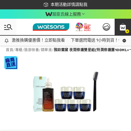
下載app最高回饋$350
本期活動詳情請點我
屈臣氏線上服務
0
激推換購優惠價！立即點我看
激推換購優惠價！立即點我看
下單選閃電送 1小時到貨！領神券
首頁
/
專櫃
/
臉部保養
/
精華液
/
雅詩蘭黛 夜間修護雙星組(特潤修護露100ML+一