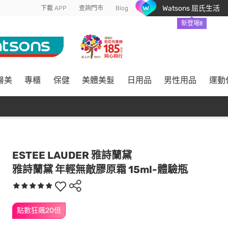
Watsons 屈氏生活
下載 APP
查詢門市
Blog
新登場!!
醫美
專櫃
保健
美體美髮
日用品
男性用品
運動
ESTEE LAUDER 雅詩蘭黛
雅詩蘭黛 年輕無敵膠原霜 15ml-體驗瓶
點數狂飆20倍