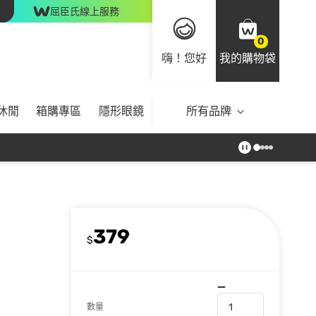
屈臣氏線上服務
0
嗨！您好
我的購物袋
休閒
箱購專區
隱形眼鏡
所有品牌
379
$
數量