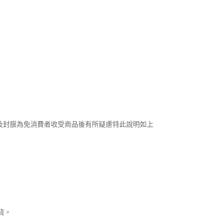
及封膜為免消費者收受商品後有所疑慮特此說明如上
貨。