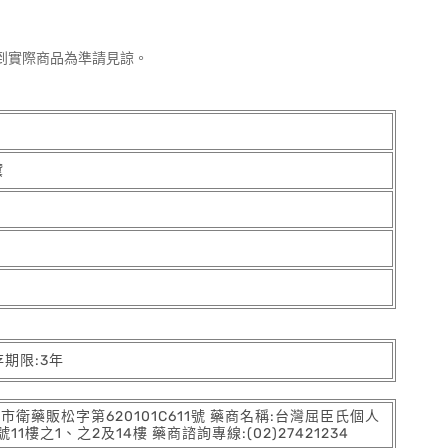
到實際商品為準請見諒。
黛
存期限:3年
:北市衛藥販松字第620101C611號 藥商名稱:台灣屈臣氏個人
之1、之2及14樓 藥商諮詢專線:(02)27421234