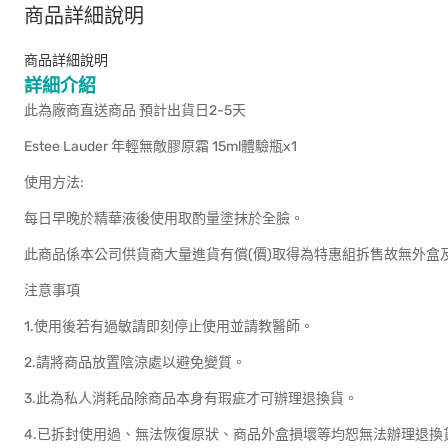
商品詳細說明
商品詳細說明
詳細介紹
此為廠商直送商品 預計出貨日2-5天
Estee Lauder 年輕無敵膠原霜 15ml體驗瓶x1
使用方法:
每日早晚於精華液後使用取酌量塗抹於全臉。
此商品係本公司供貨商大量進貨有償(價)取得為特惠組拆售故無外盒
注意事項
1.使用後若有過敏請即刻停止使用並請教醫師。
2.請將商品放置陰涼處以避免變質。
3.此為私人消耗品除商品本身有瑕疵才可辦理退換貨。
4.已拆封使用過、無法恢復原狀、商品外盒損壞等均恕無法辦理退換