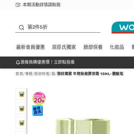
本期活動詳情請點我
下載app最高回饋$350
善存
第2件5折
最新會員優惠
屈臣氏獨家
臉部保養
化妝品
激推換購優惠價！立即點我看
首頁
/
專櫃
/
臉部保養
/
霜
/
雅詩蘭黛 年輕無敵膠原霜 15ML-體驗瓶