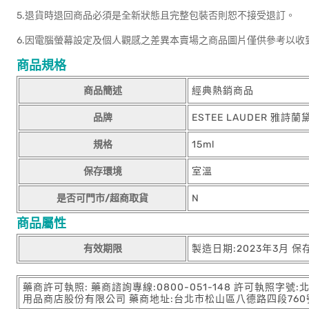
5.退貨時退回商品必須是全新狀態且完整包裝否則恕不接受退訂。
6.因電腦螢幕設定及個人觀感之差異本賣場之商品圖片僅供參考以收
商品規格
商品簡述
經典熱銷商品
品牌
ESTEE LAUDER 雅詩蘭
規格
15ml
保存環境
室溫
是否可門市/超商取貨
N
商品屬性
有效期限
製造日期:2023年3月 保
藥商許可執照: 藥商諮詢專線:0800-051-148 許可執照字號
用品商店股份有限公司 藥商地址:台北市松山區八德路四段760號11樓