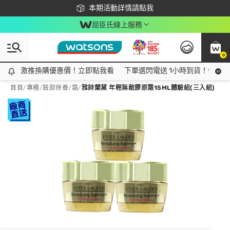
下載app最高回饋$350
本期活動詳情請點我
屈臣氏線上服務
0
激推換購優惠價！立即點我看
激推換購優惠價！立即點我看
下單選閃電送 1小時到貨！領神券
首頁
/
專櫃
/
臉部保養
/
霜
/
雅詩蘭黛 年輕無敵膠原霜15ML體驗組(三入組)