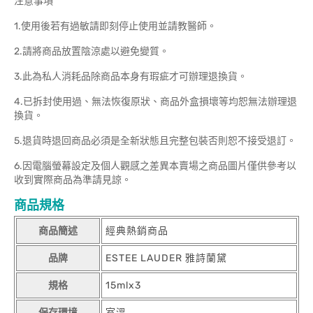
注意事項
1.使用後若有過敏請即刻停止使用並請教醫師。
2.請將商品放置陰涼處以避免變質。
3.此為私人消耗品除商品本身有瑕疵才可辦理退換貨。
4.已拆封使用過、無法恢復原狀、商品外盒損壞等均恕無法辦理退
換貨。
5.退貨時退回商品必須是全新狀態且完整包裝否則恕不接受退訂。
6.因電腦螢幕設定及個人觀感之差異本賣場之商品圖片僅供參考以
收到實際商品為準請見諒。
商品規格
商品簡述
經典熱銷商品
品牌
ESTEE LAUDER 雅詩蘭黛
規格
15mlx3
保存環境
室溫