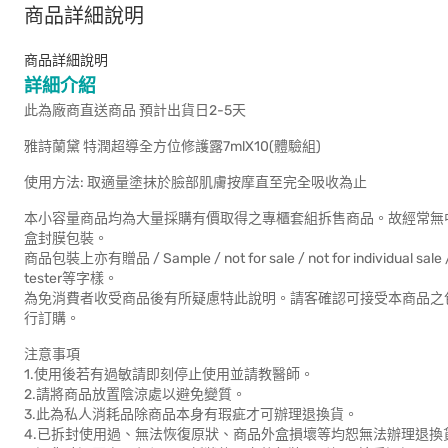
商品詳細說明
商品詳細說明
詳細介紹
此為廠商直送商品 預計出貨日2-5天
雅詩蘭黛 特潤超導全方位修護露7mlX10(體驗組)
使用方法: 取適量塗抹於臉部肌膚按摩直至完全吸收為止
本小容量商品均為大量採購有價取得之專櫃套組拆售商品。故經常無
盒封膜包裝。
商品包裝上亦有贈品 / Sample / not for sale / not for individual sale 
tester等字樣。
為免消費者收受商品後有所疑慮特此說明。請客確認可接受本商品之
行訂購。
注意事項
1.使用後若有過敏請即刻停止使用並請教醫師。
2.請將商品放置陰涼處以避免變質。
3.此為私人消耗品除商品本身有瑕疵才可辦理退換貨。
4.已拆封使用過、無法恢復原狀、商品外盒損壞等均恕無法辦理退換