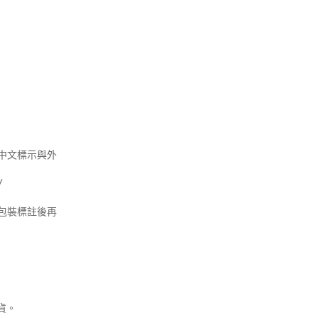
中文標示與外
/
包裝標註後再
貨。