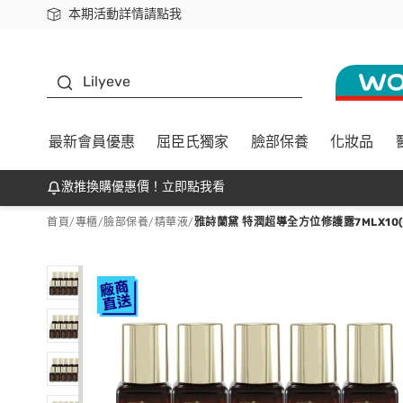
本期活動詳情請點我
下載app最高回饋$350
K beauty
Lilyeve
最新會員優惠
屈臣氏獨家
臉部保養
化妝品
激推換購優惠價！立即點我看
首頁
/
專櫃
/
臉部保養
/
精華液
/
雅詩蘭黛 特潤超導全方位修護露7MLX10