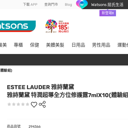
Watsons 屈氏生活
下載 APP
查詢門市
Blog
新登場!!
醫美
專櫃
保健
美體美髮
日用品
男性用品
運動
(體驗組)
ESTEE LAUDER 雅詩蘭黛
雅詩蘭黛 特潤超導全方位修護露7mlX10(體驗組
商品貨號
294366