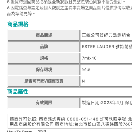
5.退貨時退回商品必須是全新狀態且完整包裝否則恕不接受退訂。
6.因電腦螢幕設定及個人觀感之差異本賣場之商品圖片僅供參考以收
品為準請見諒。
商品規格
商品簡述
正統公司貨經典熱銷組合
品牌
ESTEE LAUDER 雅詩蘭
規格
7mlx10
保存環境
室溫
是否可門市/超商取貨
N
商品屬性
有效期限
製造日期:2023年4月 保
藥商許可執照: 藥商諮詢專線:0800-051-148 許可執照字號
用品商店股份有限公司 藥商地址:台北市松山區八德路四段760號11樓