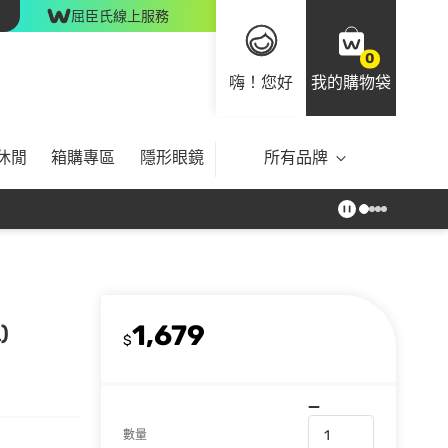
屈臣氏線上服務
0
嗨！您好
我的購物袋
休閒
箱購專區
隱形眼鏡
所有品牌
1,679
)
$
數量