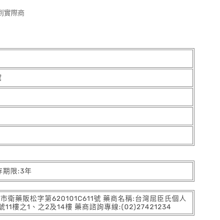
到實際商
黛
存期限:3年
:北市衛藥販松字第620101C611號 藥商名稱:台灣屈臣氏個人
之1、之2及14樓 藥商諮詢專線:(02)27421234