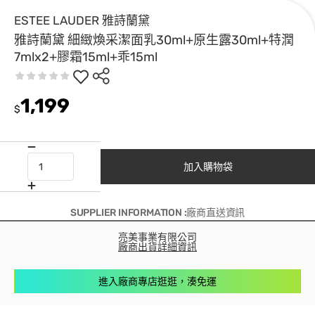
ESTEE LAUDER 雅詩蘭黛
雅詩蘭黛 細緻煥采潔面乳30ml+原生露30ml+特潤
7mlx2+膠霜15ml+乖15ml
1,199
$
加入購物袋
SUPPLIER INFORMATION :廠商直送資訊
亮美事業有限公司
廠商出貨詳細資訊
進入廠商專店逛逛，湊免運