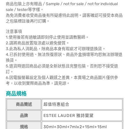
商品包裝上亦有贈品 / Sample / not for sale / not for individual
sale / tester等字樣。
為免消費者收受商品後有所疑慮特此說明。請客確認可接受本商品
之包裝標註後再行訂購。
注意事項
1.使用後若有過敏請即刻停止使用並請教醫師。
2.請將商品放置陰涼處以避免變質。
3.此為私人消耗品，除商品本身有瑕疵才可辦理退換貨。
4.已拆封使用過、無法恢復原狀、商品外盒損壞等均恕無法辦理退
換貨。
5.退貨時退回商品必須是全新狀態且完整包裝，否則恕不接受退
訂。
6.因電腦螢幕設定及個人觀感之差異，本賣場之商品圖片僅供參
考，以收到實際商品為準，請見諒。
商品規格
商品簡述
超值特惠組合
品牌
ESTEE LAUDER 雅詩蘭黛
規格
30ml+30ml+7mlx2+15ml+15ml