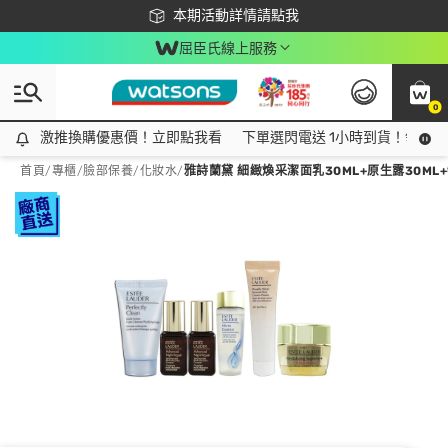
下載app最高回饋$350
本期活動詳情請點我
屈臣氏線上服務
0
激推換購優惠價！立即點我看
激推換購優惠價！立即點我看
下單選閃電送 1小時到貨！領神券
首頁
/
專櫃
/
臉部保養
/
化妝水
/
雅詩蘭黛 細緻煥采潔面乳30ML+原生露30ML+特