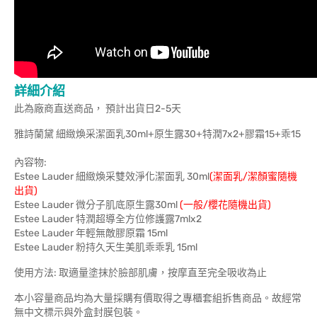
詳細介紹
此為廠商直送商品， 預計出貨日2-5天
雅詩蘭黛 細緻煥采潔面乳30ml+原生露30+特潤7x2+膠霜15+乖15
內容物:
Estee Lauder 細緻煥采雙效淨化潔面乳 30ml
(潔面乳/潔顏蜜隨機
出貨)
Estee Lauder 微分子肌底原生露30ml
(一般/櫻花隨機出貨)
Estee Lauder 特潤超導全方位修護露7mlx2
Estee Lauder 年輕無敵膠原霜 15ml
Estee Lauder 粉持久天生美肌乖乖乳 15ml
使用方法: 取適量塗抹於臉部肌膚，按摩直至完全吸收為止
本小容量商品均為大量採購有價取得之專櫃套組拆售商品。故經常
無中文標示與外盒封膜包裝。