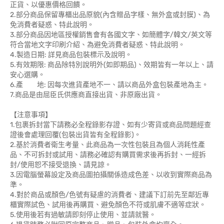
正貨、以優惠價格回饋。
2.部分商品保留專櫃出品原貌(內含贈品字樣、無外盒或封膜)、為
免消費者疑惑、特此說明。
3.部分商品因地區授權銷售會有各國文字、如簡體字/韓文/英文等
符合當地文字印刷介紹、為避免消費者疑惑、特此說明。
4.製造日期: 詳見商品包裝標示及說明。
5.有效期限: 商品除特別說明外(如即期品)、效期皆有一年以上、請
安心選購。
6.產 地: 因每次進貨產地不一、請以商品外盒包裝產地為主。
7.商品是由屈臣氏供應商直接出貨、非原廠出貨。
【注意事項】
1.包裹拆封當下請務必全程錄影存證、如有少寄貨或商品問題經查
證後會處理回覆(包裝出貨皆有全程錄影)。
2.基於消費者衛生考量、此商品為一次性包裝且為個人消耗性產
品、不可拆封或試用、請務必確認有購買需求後再拆封、一經拆
封/使用恕不接受退換、請見諒。
3.因電腦螢幕設定及商品圖拍攝關係造成色差、以收到實際商品為
準。
4.對於商品或顏色/色號有疑慮的消費者、建議下訂前先至鄰近專
櫃實際試色、試用後再購買、避免顏色不符或肌膚不適等症狀。
5.使用後若有過敏請即刻停止使用、並請就醫。