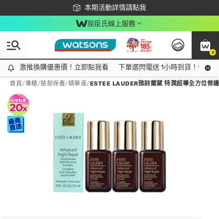
下載app最高回饋$350
本期活動詳情請點我
屈臣氏線上服務
0
激推換購優惠價！立即點我看
激推換購優惠價！立即點我看
下單選閃電送 1小時到貨！領神券
首頁
/
專櫃
/
臉部保養
/
精華液
/
ESTEE LAUDER雅詩蘭黛 特潤超導全方位修護