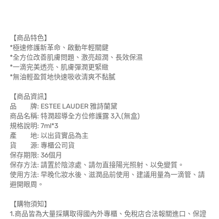
【商品特色】
*極速修護新革命、啟動年輕關鍵
*全方位改善肌膚問題、激亮超潤、長效保濕
*一滴完美透亮、肌膚彈潤更緊緻
*無油輕盈質地快速吸收清爽不黏膩
【商品資訊】
品 牌: ESTEE LAUDER 雅詩蘭黛
商品名稱: 特潤超導全方位修護露 3入(無盒)
規格說明: 7ml*3
產 地: 以出貨實品為主
貨 源: 專櫃公司貨
保存期限: 36個月
保存方法: 請置於陰涼處、請勿直接陽光照射、以免變質。
使用方法: 早晚化妝水後、滋潤品前使用、建議用量為一滴管、請
避開眼周。
【購物須知】
1.商品皆為大量採購取得國內外專櫃、免稅店合法報關進口、保證