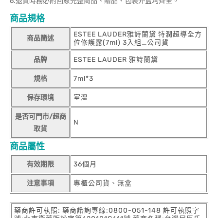
6.退貨時務必附回原完整商品、贈品、包裝外盒均齊全。
商品規格
ESTEE LAUDER雅詩蘭黛 特潤超導全方
商品簡述
位修護露(7ml) 3入組_公司貨
品牌
ESTEE LAUDER 雅詩蘭黛
規格
7ml*3
保存環境
室溫
是否可門市/超商
N
取貨
商品屬性
有效期限
36個月
注意事項
專櫃公司貨、無盒
藥商許可執照: 藥商諮詢專線:0800-051-148 許可執照字