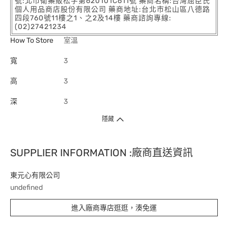
號:北市衛藥販松字第620101C611號 藥商名稱:台灣屈臣氏
個人用品商店股份有限公司 藥商地址:台北市松山區八德路
四段760號11樓之1、之2及14樓 藥商諮詢專線:
(02)27421234
How To Store
室溫
寬
3
高
3
深
3
隱藏
SUPPLIER INFORMATION :廠商直送資訊
東元心有限公司
undefined
進入廠商專店逛逛，湊免運