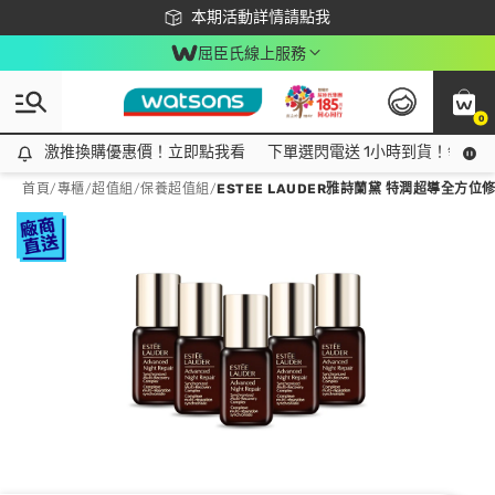
下載app最高回饋$350
本期活動詳情請點我
屈臣氏線上服務
0
激推換購優惠價！立即點我看
激推換購優惠價！立即點我看
下單選閃電送 1小時到貨！領神券
首頁
/
專櫃
/
超值組
/
保養超值組
/
ESTEE LAUDER雅詩蘭黛 特潤超導全方位