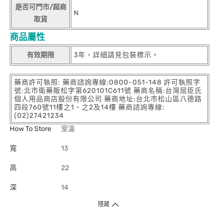
是否可門市/超商
N
取貨
商品屬性
有效期限
3年，詳細請見包裝標示。
藥商許可執照: 藥商諮詢專線:0800-051-148 許可執照字
號:北市衛藥販松字第620101C611號 藥商名稱:台灣屈臣氏
個人用品商店股份有限公司 藥商地址:台北市松山區八德路
四段760號11樓之1、之2及14樓 藥商諮詢專線:
(02)27421234
How To Store
室溫
寬
13
高
22
深
14
隱藏