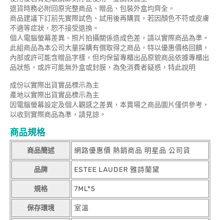
退貨時務必附回原完整商品、贈品、包裝外盒均齊全。
商品建議下訂前先實際試色、試用後再購買，若因顏色不符或皮膚
不適等症狀，恕不接受退換。
個人電腦螢幕差異、照片拍攝關係造成色差，請以實際商品為準。
此組商品為本公司大量採購有償取得之商品，特以優惠價格回饋，
內部或許可能含贈品字樣，但均保留專櫃出品原貌商品依據專櫃出
品狀態，或許可能無外盒或封膜，為免消費者疑惑，特此說明
成份以實際出貨實品標示為主
產地以實際出貨實品標示為主
因電腦螢幕設定及個人觀感之差異，本賣場之商品圖片僅供參考，
以收到實際商品為準，請見諒。
商品規格
商品簡述
網路優惠價 熱銷商品 明星品 公司貨
品牌
ESTEE LAUDER 雅詩蘭黛
規格
7ML*5
保存環境
室溫