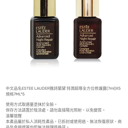
中文品名ESTEE LAUDER雅詩蘭黛 特潤超導全方位修護露(7ml)X5
規格7ML*5
使用方式取適量塗抹於全臉。
保存方法請置於陰涼處，請勿直接陽光照射，以免變質。
溫馨提醒
本產品屬於私人消耗性產品，已拆封或使用過、無法恢復原狀、商
品外盒損壞等均恕無法辦理退換貨。