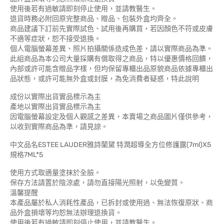
使用後若有過敏請即刻停止使用，並請教醫生。
退貨時務必附回原完整商品、贈品、包裝外盒均齊全。
商品建議下訂前先實際試色、試用後再購買，若因顏色不符或皮膚
不適等症狀，恕不接受退換。
個人電腦螢幕差異、照片拍攝關係造成色差，請以實際商品為準。
此組商品為本公司大量採購有償取得之商品，特以優惠價格回饋，
內部或許可能含贈品字樣，但均保留專櫃出品原貌商品依據專櫃出
品狀態，或許可能無外盒或封膜，為免消費者疑惑，特此說明
成份以實際出貨實品標示為主
產地以實際出貨實品標示為主
因電腦螢幕設定及個人觀感之差異，本賣場之商品圖片僅供參考，
以收到實際商品為準，請見諒。
中文品名ESTEE LAUDER雅詩蘭黛 特潤超導全方位修護露(7ml)X5
規格7ML*5
使用方式取適量塗抹於全臉。
保存方法請置於陰涼處，請勿直接陽光照射，以免變質。
溫馨提醒
本產品屬於私人消耗性產品，已拆封或使用過、無法恢復原狀、商
品外盒損壞等均恕無法辦理退換貨。
使用後若有過敏請即刻停止使用，並請教醫生。