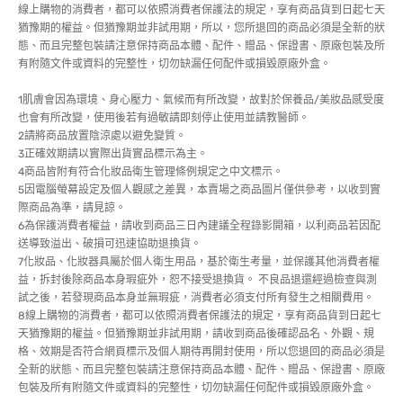
線上購物的消費者，都可以依照消費者保護法的規定，享有商品貨到日起七天
猶豫期的權益。但猶豫期並非試用期，所以，您所退回的商品必須是全新的狀
態、而且完整包裝請注意保持商品本體、配件、贈品、保證書、原廠包裝及所
有附隨文件或資料的完整性，切勿缺漏任何配件或損毀原廠外盒。
1肌膚會因為環境、身心壓力、氣候而有所改變，故對於保養品/美妝品感受度
也會有所改變，使用後若有過敏請即刻停止使用並請教醫師。
2請將商品放置陰涼處以避免變質。
3正確效期請以實際出貨實品標示為主。
4商品皆附有符合化妝品衛生管理條例規定之中文標示。
5因電腦螢幕設定及個人觀感之差異，本賣場之商品圖片僅供參考，以收到實
際商品為準，請見諒。
6為保護消費者權益，請收到商品三日內建議全程錄影開箱，以利商品若因配
送導致溢出、破損可迅速協助退換貨。
7化妝品、化妝器具屬於個人衛生用品，基於衛生考量，並保護其他消費者權
益，拆封後除商品本身瑕疵外，恕不接受退換貨。 不良品退還經過檢查與測
試之後，若發現商品本身並無瑕疵，消費者必須支付所有發生之相關費用。
8線上購物的消費者，都可以依照消費者保護法的規定，享有商品貨到日起七
天猶豫期的權益。但猶豫期並非試用期，請收到商品後確認品名、外觀、規
格、效期是否符合網頁標示及個人期待再開封使用，所以您退回的商品必須是
全新的狀態、而且完整包裝請注意保持商品本體、配件、贈品、保證書、原廠
包裝及所有附隨文件或資料的完整性，切勿缺漏任何配件或損毀原廠外盒。