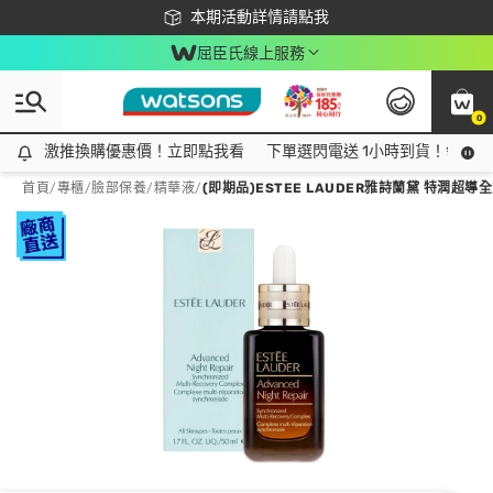
下載app最高回饋$350
本期活動詳情請點我
屈臣氏線上服務
0
激推換購優惠價！立即點我看
激推換購優惠價！立即點我看
下單選閃電送 1小時到貨！領神券
首頁
/
專櫃
/
臉部保養
/
精華液
/
(即期品)ESTEE LAUDER雅詩蘭黛 特潤超