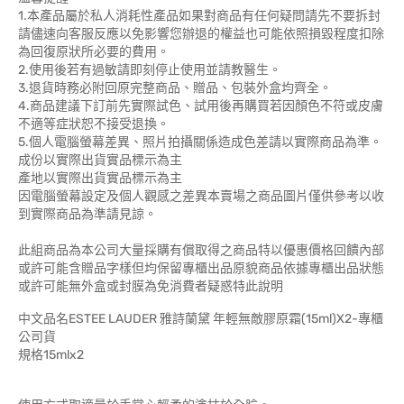
1.本產品屬於私人消耗性產品如果對商品有任何疑問請先不要拆封
請儘速向客服反應以免影響您辦退的權益也可能依照損毀程度扣除
為回復原狀所必要的費用。
2.使用後若有過敏請即刻停止使用並請教醫生。
3.退貨時務必附回原完整商品、贈品、包裝外盒均齊全。
4.商品建議下訂前先實際試色、試用後再購買若因顏色不符或皮膚
不適等症狀恕不接受退換。
5.個人電腦螢幕差異、照片拍攝關係造成色差請以實際商品為準。
成份以實際出貨實品標示為主
產地以實際出貨實品標示為主
因電腦螢幕設定及個人觀感之差異本賣場之商品圖片僅供參考以收
到實際商品為準請見諒。
此組商品為本公司大量採購有償取得之商品特以優惠價格回饋內部
或許可能含贈品字樣但均保留專櫃出品原貌商品依據專櫃出品狀態
或許可能無外盒或封膜為免消費者疑惑特此說明
中文品名ESTEE LAUDER 雅詩蘭黛 年輕無敵膠原霜(15ml)X2-專櫃
公司貨
規格15mlx2