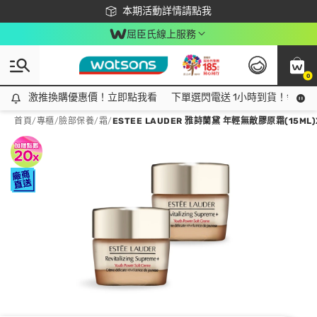
下載app最高回饋$350
本期活動詳情請點我
屈臣氏線上服務
0
激推換購優惠價！立即點我看
激推換購優惠價！立即點我看
下單選閃電送 1小時到貨！領神券
首頁
/
專櫃
/
臉部保養
/
霜
/
ESTEE LAUDER 雅詩蘭黛 年輕無敵膠原霜(15ML