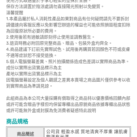
使用方式取適量於手掌心輕柔的塗抹於全臉。
保存方法請置於陰涼處請勿直接陽光照射以免變質。
溫馨提醒
1.本產品屬於私人消耗性產品如果對商品有任何疑問請先不要拆封
請儘速向客服反應以免影響您辦退的權益也可能依照損毀程度扣除
為回復原狀所必要的費用。
2.使用後若有過敏請即刻停止使用並請教醫生。
3.退貨時務必附回原完整商品、贈品、包裝外盒均齊全。
4.商品建議下訂前先實際試色、試用後再購買若因顏色不符或皮膚
不適等症狀恕不接受退換。
5.個人電腦螢幕差異、照片拍攝關係造成色差請以實際商品為準。
成份以實際出貨實品標示為主
產地以實際出貨實品標示為主
因電腦螢幕設定及個人觀感之差異本賣場之商品圖片僅供參考以收
到實際商品為準請見諒。
此組商品為本公司大量採購有償取得之商品特以優惠價格回饋內部
或許可能含贈品字樣但均保留專櫃出品原貌商品依據專櫃出品狀態
或許可能無外盒或封膜為免消費者疑惑特此說明
商品規格
公司貨 輕盈水感 質地清爽不厚重 讓肌膚
商品簡述
飽滿有光澤