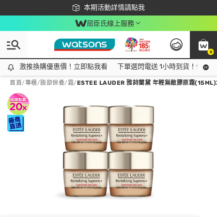
下載app最高回饋$350
本期活動詳情請點我
屈臣氏線上服務
0
激推換購優惠價！立即點我看
激推換購優惠價！立即點我看
下單選閃電送 1小時到貨！領神券
首頁
/
專櫃
/
臉部保養
/
霜
/
ESTEE LAUDER 雅詩蘭黛 年輕無敵膠原霜(15ML