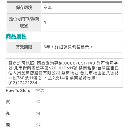
保存環境
室溫
是否可門市/超商
N
取貨
商品屬性
有效期限
3年，詳細請見包裝標示。
藥商許可執照: 藥商諮詢專線:0800-051-148 許可執照字
號:北市衛藥販松字第620101C611號 藥商名稱:台灣屈臣氏
個人用品商店股份有限公司 藥商地址:台北市松山區八德路
四段760號11樓之1、之2及14樓 藥商諮詢專線:
(02)27421234
How To Store
室溫
寬
13
高
14
深
22