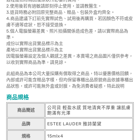
2.使用後若有過敏請即刻停止使用，並請教醫生。
3.退貨時務必附回原完整商品、贈品、包裝外盒均齊全。
4.商品建議下訂前先實際試色、試用後再購買，若因顏色不符或皮
膚不適等症狀，恕不接受退換。
5.個人電腦螢幕差異、照片拍攝關係造成色差，請以實際商品為
準。
成份以實際出貨實品標示為主
產地以實際出貨實品標示為主
因電腦螢幕設定及個人觀感之差異，本賣場之商品圖片僅供參考，
以收到實際商品為準，請見諒。
此組商品為本公司大量採購有償取得之商品，特以優惠價格回饋，
內部或許可能含贈品字樣，但均保留專櫃出品原貌商品依據專櫃出
品狀態，或許可能無外盒或封膜，為免消費者疑惑，特此說明
商品規格
公司貨 輕盈水感 質地清爽不厚重 讓肌膚
商品簡述
飽滿有光澤
品牌
ESTEE LAUDER 雅詩蘭黛
規格
15mlx4