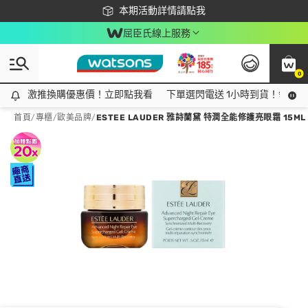
下載app最高回饋$350
本期活動詳情請點我
屈臣氏線上服務
0
激推換購優惠價！立即點我看
激推換購優惠價！立即點我看
下單選閃電送 1小時到貨！領神券
首頁
/
專櫃
/
歐美品牌
/
ESTEE LAUDER 雅詩蘭黛 特潤全能修護亮眼霜 15ML