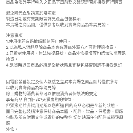
商品為海外平行輸入之正品下單前務必確認是否能接受再行購買
避免陽光直射請置於陰涼處
製造日期或有效期限請詳見產品包裝標示
本賣場之商品圖片僅供參考以收到實際商品為準請見諒。
注意事項
1.使用後若有過敏請即刻停止使用。
2.此為私人消耗品除商品本身有瑕疵外漏方才可辦理退換貨。
3.已拆封使用過、無法恢復原狀、商品外盒損壞等均恕無法辦理退
換貨。
4.退貨時退回商品必須是全新狀態且完整包裝否則恕不接受退訂
因電腦螢幕設定及個人觀感之差異本賣場之商品圖片僅供參考
以收到實際商品為準請見諒
線上購物的消費者都可以依照消費者保護法的規定
享有商品 貨到日起7天猶豫期的權益。
但猶豫期並非試用期所以您所退 回的商品必須是全新的狀態、
而且完整包裝請注意保持商品本體 、配件、贈品、保證書、原廠
包裝及所有附隨文件或資料的完整性 切勿缺漏任何配件或損毀原
廠
外盒。