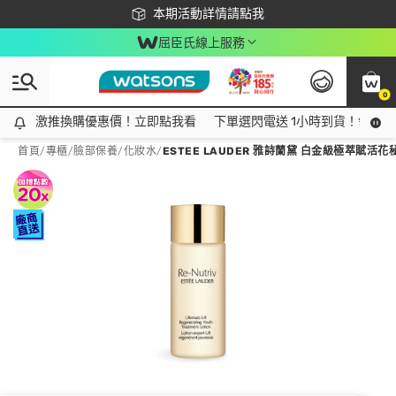
下載app最高回饋$350
本期活動詳情請點我
屈臣氏線上服務
0
激推換購優惠價！立即點我看
激推換購優惠價！立即點我看
下單選閃電送 1小時到貨！領神券
首頁
/
專櫃
/
臉部保養
/
化妝水
/
ESTEE LAUDER 雅詩蘭黛 白金級極萃賦活花