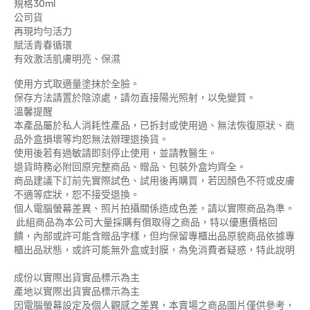
規格30ml
公司貨
再現均勻活力
賦活青春循環
有效激活肌膚明亮、保濕
使用方式取適量塗抹於全臉。
保存方法請置於陰涼處，請勿直接陽光照射，以免變質。
溫馨提醒
本產品屬於私人消耗性產品，已拆封或使用過、無法恢復原狀、商
品外盒損壞等均恕無法辦理退換貨。
使用後若有過敏請即刻停止使用，並請教醫生。
退貨時務必附回原完整商品、贈品、包裝外盒均齊全。
商品建議下訂前先實際試色、試用後再購買，若因顏色不符或皮膚
不適等症狀，恕不接受退換。
個人電腦螢幕差異、照片拍攝關係造成色差，請以實際商品為準。
此組商品為本公司大量採購有償取得之商品，特以優惠價格回
饋，內部或許可能含贈品字樣，但均保留專櫃出品原貌商品依據專
櫃出品狀態，或許可能無外盒或封膜，為免消費者疑惑，特此說明
成份以實際出貨實品標示為主
產地以實際出貨實品標示為主
因電腦螢幕設定及個人觀感之差異，本賣場之商品圖片僅供參考，