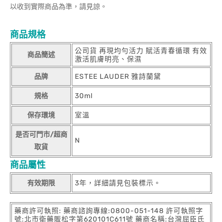
以收到實際商品為準，請見諒。
商品規格
公司貨 再現均勻活力 賦活青春循環 有效
商品簡述
激活肌膚明亮、保濕
品牌
ESTEE LAUDER 雅詩蘭黛
規格
30ml
保存環境
室溫
是否可門市/超商
N
取貨
商品屬性
有效期限
3年，詳細請見包裝標示。
藥商許可執照: 藥商諮詢專線:0800-051-148 許可執照字
號:北市衛藥販松字第620101C611號 藥商名稱:台灣屈臣氏