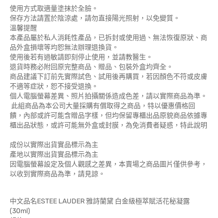
使用方式取適量塗抹於全臉。
保存方法請置於陰涼處，請勿直接陽光照射，以免變質。
溫馨提醒
本產品屬於私人消耗性產品，已拆封或使用過、無法恢復原狀、商
品外盒損壞等均恕無法辦理退換貨。
使用後若有過敏請即刻停止使用，並請教醫生。
退貨時務必附回原完整商品、贈品、包裝外盒均齊全。
商品建議下訂前先實際試色、試用後再購買，若因顏色不符或皮膚
不適等症狀，恕不接受退換。
個人電腦螢幕差異、照片拍攝關係造成色差，請以實際商品為準。
此組商品為本公司大量採購有償取得之商品，特以優惠價格回
饋，內部或許可能含贈品字樣，但均保留專櫃出品原貌商品依據專
櫃出品狀態，或許可能無外盒或封膜，為免消費者疑惑，特此說明
成份以實際出貨實品標示為主
產地以實際出貨實品標示為主
因電腦螢幕設定及個人觀感之差異，本賣場之商品圖片僅供參考，
以收到實際商品為準，請見諒。
中文品名ESTEE LAUDER 雅詩蘭黛 白金級極萃賦活花秘凝露
(30ml)