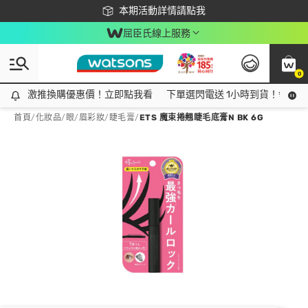
下載app最高回饋$350
本期活動詳情請點我
屈臣氏線上服務
0
激推換購優惠價！立即點我看
激推換購優惠價！立即點我看
下單選閃電送 1小時到貨！領神券
首頁
/
化妝品
/
眼/眉彩妝
/
睫毛膏
/
ETS 魔束捲翹睫毛底膏N BK 6G