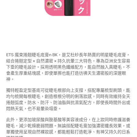
ETS 魔束捲翹睫毛底膏n BK，是艾杜紗長年熱賣的明星睫毛底膏，
結合捲翹定型 × 自然濃密 × 持久抗暈三大特色，專為亞洲女生容易
下垂的睫毛設計。採用透明黑色纖維配方，能自然融入真睫毛，不
會產生厚重結塊感，即使單擦也能打造彷彿天生濃密般的深邃眼
神。
獨特輕盈定型基底可從睫毛根部向上支撐，搭配專屬梳型刷頭，能
均勻梳開每根睫毛，創造根根分明的俐落妝感，同時有效維持全天
捲翹弧度。防水、防汗、防油脂與抗濕氣配方，即使長時間外出或
悶熱天氣，也不易暈染塌垂。
此外，更添加玻尿酸與胺基酸等美容液成分，在上妝同時修護滋養
睫毛，減少乾燥脆弱問題。無論搭配睫毛膏加強濃密纖長效果，或
單獨使用呈現自然裸妝感，都能輕鬆打造乾淨、有神又持久的日系