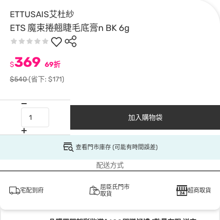
ETTUSAIS艾杜紗
ETS 魔束捲翹睫毛底膏n BK 6g
369
$
69折
$540
(省下: $171)
加入購物袋
查看門市庫存 (可能有時間誤差)
配送方式
屈臣氏門市
宅配到府
超商取貨
取貨