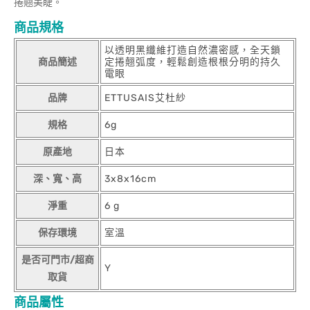
捲翹美睫。
商品規格
以透明黑纖維打造自然濃密感，全天鎖
商品簡述
定捲翹弧度，輕鬆創造根根分明的持久
電眼
品牌
ETTUSAIS艾杜紗
規格
6g
原產地
日本
深、寬、高
3x8x16cm
淨重
6 g
保存環境
室溫
是否可門市/超商
Y
取貨
商品屬性