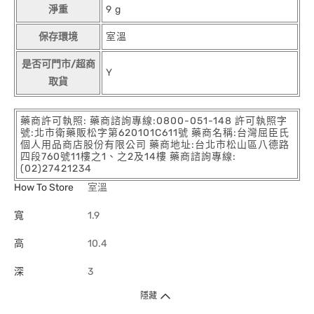
淨重
9 g
保存環境
室溫
是否可門市/超商
Y
取貨
藥商許可執照: 藥商諮詢專線:0800-051-148 許可執照字
號:北市衛藥販松字第620101C611號 藥商名稱:台灣屈臣氏
個人用品商店股份有限公司 藥商地址:台北市松山區八德路
四段760號11樓之1、之2及14樓 藥商諮詢專線:
(02)27421234
How To Store
室溫
寬
1.9
高
10.4
深
3
隱藏