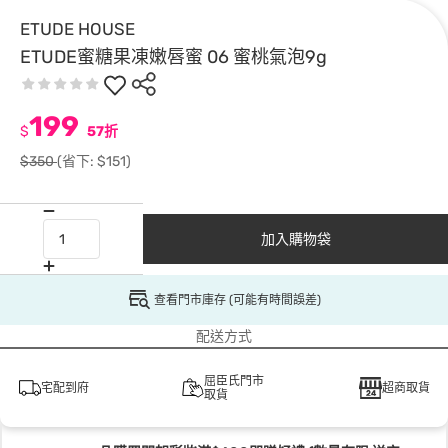
ETUDE HOUSE
ETUDE蜜糖果凍嫩唇蜜 06 蜜桃氣泡9g
199
$
57折
$350
(省下: $151)
加入購物袋
查看門市庫存 (可能有時間誤差)
配送方式
屈臣氏門市
宅配到府
超商取貨
取貨