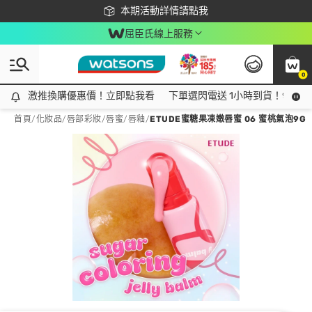
下載app最高回饋$350
本期活動詳情請點我
屈臣氏線上服務
0
激推換購優惠價！立即點我看
激推換購優惠價！立即點我看
下單選閃電送 1小時到貨！領神券
首頁
/
化妝品
/
唇部彩妝
/
唇蜜/唇釉
/
ETUDE蜜糖果凍嫩唇蜜 06 蜜桃氣泡9G