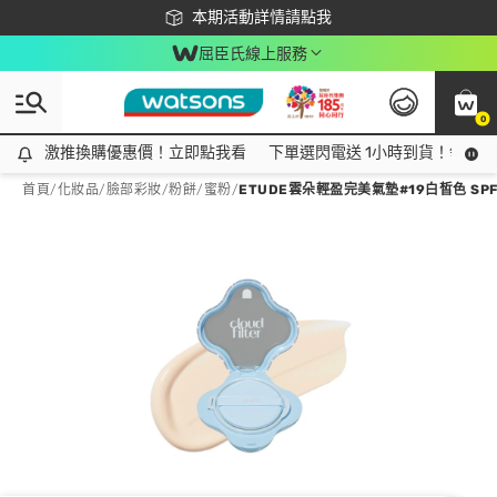
下載app最高回饋$350
本期活動詳情請點我
屈臣氏線上服務
0
激推換購優惠價！立即點我看
激推換購優惠價！立即點我看
下單選閃電送 1小時到貨！領神券
首頁
/
化妝品
/
臉部彩妝
/
粉餅/蜜粉
/
ETUDE雲朵輕盈完美氣墊#19白皙色 SPF4