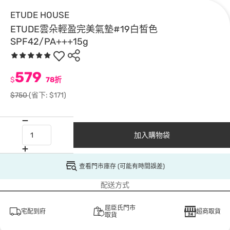
ETUDE HOUSE
ETUDE雲朵輕盈完美氣墊#19白皙色
SPF42/PA+++15g
579
$
78折
$750
(省下: $171)
加入購物袋
查看門市庫存 (可能有時間誤差)
配送方式
屈臣氏門市
宅配到府
超商取貨
取貨