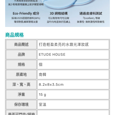
商品規格
商品簡述
打造輕盈柔亮的水霧光澤妝感
品牌
ETUDE HOUSE
規格
個
原產地
南韓
深、寬、高
8.2x8x3.5cm
淨重
15 g
保存環境
室溫
是否可門市/超商