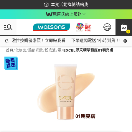
下載app最高回饋$350
本期活動詳情請點我
屈臣氏線上服務
0
激推換購優惠價！立即點我看
激推換購優惠價！立即點我看
下單選閃電送 1小時到貨！領神券
首頁
/
化妝品
/
臉部彩妝
/
粉底液/霜
/
EXCEL淨采精萃粉底01明亮膚