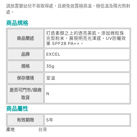
請放置嬰幼兒不易取得處，且避免放置極高溫、極低溫及陽光照射
處。
商品規格
打造素顏之上的透亮美肌。添加微粒珠
商品簡述
光型粉末，展現明亮光澤感，UV防曬效
果 SPF28 PA++。
品牌
EXCEL
規格
35g
保存環境
室溫
是否可門市/超商
N
取貨
商品屬性
有效期限
5年
產地
台灣