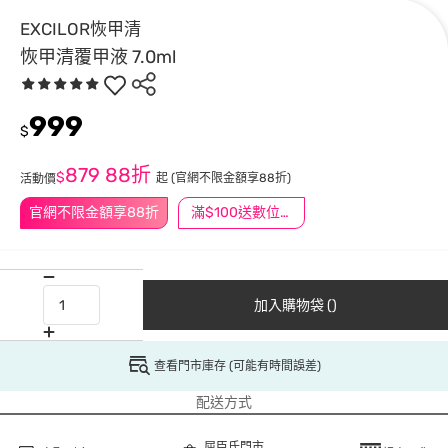
EXCILOR恢甲清
恢甲清覆甲液 7.0ml
999
$
879
88折
$
起
(官網不限金額享88折)
活動價
官網不限金額享88折
滿$100送數位印花
加入購物袋 ()
查看門市庫存 (可能有時間誤差)
配送方式
屈臣氏門市