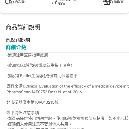
宅配到府
超商取貨
取貨
商品詳細說明
商品詳細說明
詳細介紹
•無須銼甲直達指甲底層
•歐洲臨床驗證2週重現新生指甲清亮1
•獨家含Biotin(生物素)成份有助保護指甲
資料來源1:Clinical Evaluation of the efficacy of a medical device in 
PharmaScan 14E0752 Doss N. et al. 2016
北市衛器廣字第109010215號
恢甲清® 注意事項
•本產品僅供外用切勿吞服。使用時避免接觸眼部及粘膜。如不小心
•僅限個人使用注意不要與他人共用。