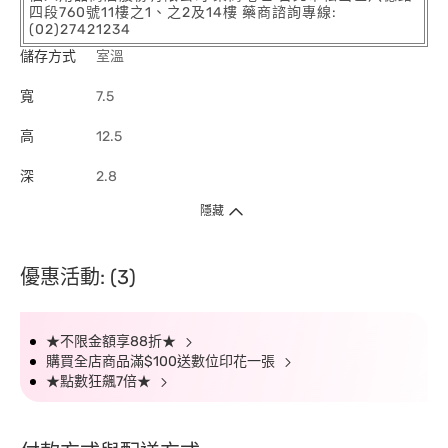
四段760號11樓之1、之2及14樓 藥商諮詢專線:
(02)27421234
儲存方式
室溫
寬
7.5
高
12.5
深
2.8
隱藏
優惠活動: (3)
★不限金額享88折★
購買全店商品滿$100送數位印花一張
★點數狂飆7倍★