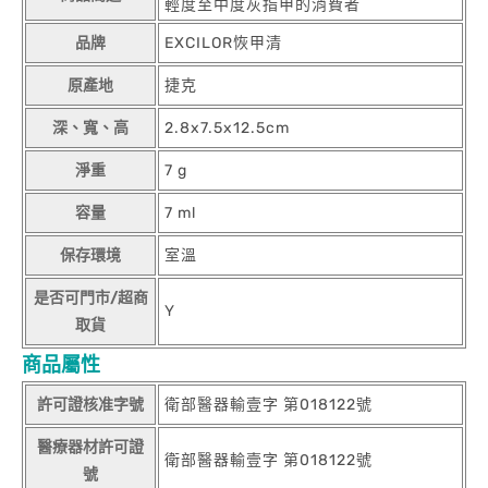
輕度至中度灰指甲的消費者
品牌
EXCILOR恢甲清
原產地
捷克
深、寬、高
2.8x7.5x12.5cm
淨重
7 g
容量
7 ml
保存環境
室溫
是否可門市/超商
Y
取貨
商品屬性
許可證核准字號
衛部醫器輸壹字 第018122號
醫療器材許可證
衛部醫器輸壹字 第018122號
號