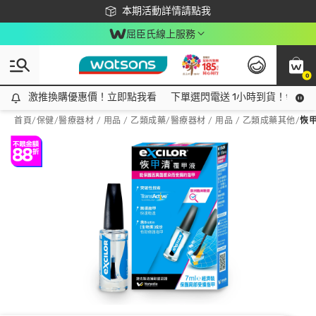
下載app最高回饋$350
本期活動詳情請點我
屈臣氏線上服務
0
激推換購優惠價！立即點我看
激推換購優惠價！立即點我看
下單選閃電送 1小時到貨！領神券
首頁
/
保健
/
醫療器材 / 用品 / 乙類成藥
/
醫療器材 / 用品 / 乙類成藥其他
/
恢甲