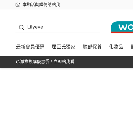
本期活動詳情請點我
下載app最高回饋$350
K beauty
Lilyeve
最新會員優惠
屈臣氏獨家
臉部保養
化妝品
激推換購優惠價！立即點我看