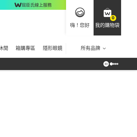
屈臣氏線上服務
0
嗨！您好
我的購物袋
休閒
箱購專區
隱形眼鏡
所有品牌