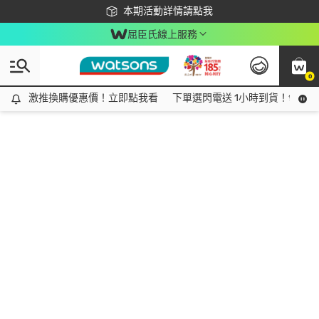
下載app最高回饋$350
本期活動詳情請點我
屈臣氏線上服務
0
激推換購優惠價！立即點我看
激推換購優惠價！立即點我看
下單選閃電送 1小時到貨！領神券