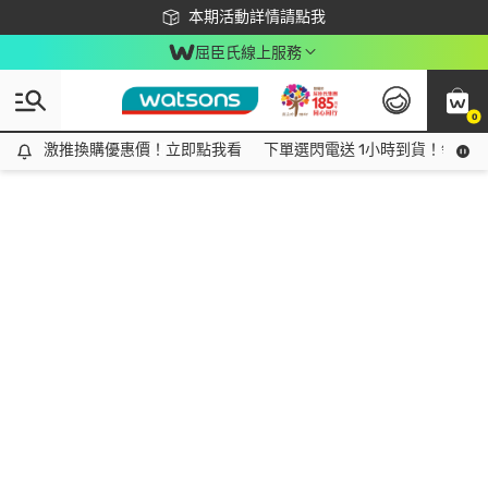
下載app最高回饋$350
本期活動詳情請點我
屈臣氏線上服務
0
激推換購優惠價！立即點我看
激推換購優惠價！立即點我看
下單選閃電送 1小時到貨！領神券