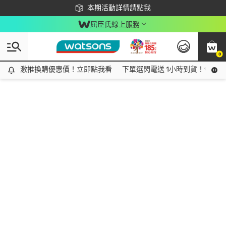
下載app最高回饋$350
本期活動詳情請點我
屈臣氏線上服務
0
激推換購優惠價！立即點我看
激推換購優惠價！立即點我看
下單選閃電送 1小時到貨！領神券