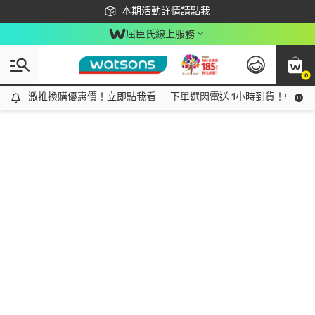
下載app最高回饋$350
本期活動詳情請點我
屈臣氏線上服務
0
激推換購優惠價！立即點我看
激推換購優惠價！立即點我看
下單選閃電送 1小時到貨！領神券