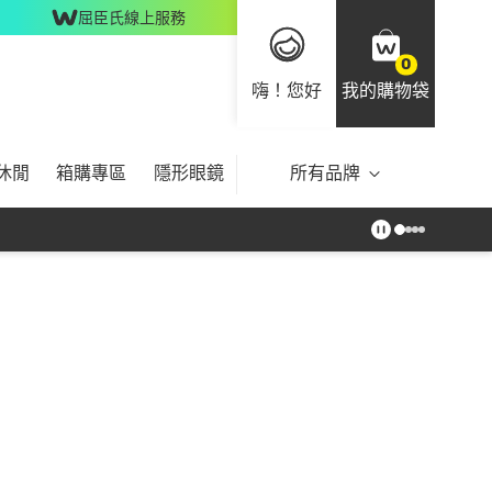
屈臣氏線上服務
0
嗨！您好
我的購物袋
休閒
箱購專區
隱形眼鏡
所有品牌