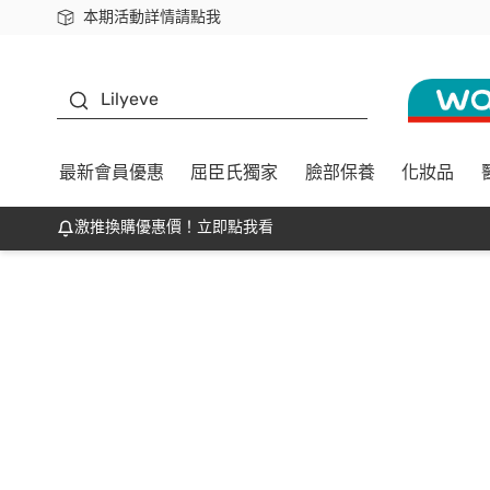
本期活動詳情請點我
下載app最高回饋$350
K beauty
Lilyeve
最新會員優惠
屈臣氏獨家
臉部保養
化妝品
激推換購優惠價！立即點我看