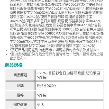
005440號/寵愛彩色日拋隱形眼鏡 衛部醫器製字第006227號/
寵愛彩色月拋隱形眼鏡 衛部醫器製字第006237號/蜜緹彩色日
拋隱形眼鏡 衛部醫器製字第006234號/蜜緹彩色月拋隱形眼鏡
衛部醫器製字第006232號/蜜緹水透氧矽水膠隱形眼鏡 衛部醫
器製字第006952號/優潤日拋隱形眼鏡 衛部醫器製字第
006976號/媞蜜多彩色日拋隱形眼鏡 衛部醫器製字第004638
號/媞蜜多彩色月拋隱形眼鏡 衛部醫器製字第004637號/目荻
彩色日拋隱形眼鏡 衛部醫器製字第008005號/目荻彩色月拋隱
形眼鏡 衛部醫器製字第008007號/純粹美彩色日拋隱形眼鏡 衛
部醫器製字第005779號/純粹美彩色月拋隱形眼鏡 衛部醫器製
字第006873號/純粹美日拋隱形眼鏡 衛部醫器製字第005841
號/衛部醫器製字第006125號/衛部醫器製字第007469號
*預訂產品將配送到指定門市，請現場拆封檢查後取貨付款。
*亞洲安視達股份有限公司保有隨時修改、取消、暫停或終止活
動之權利。
商品規格
-5.75-目荻彩色日拋隱形眼鏡 琥珀眼淚
商品簡述
6片裝
品牌
EYEMOODY
規格
6片裝
保存環境
室溫