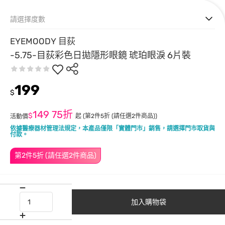
請選擇度數
EYEMOODY 目荻
-5.75-目荻彩色日拋隱形眼鏡 琥珀眼淚 6片裝
199
$
149
75折
$
起
(第2件5折 (請任選2件商品))
活動價
依據醫療器材管理法規定，本產品僅限「實體門市」銷售，請選擇門市取貨與
付款。
第2件5折 (請任選2件商品)
加入購物袋