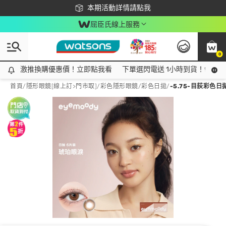
下載app最高回饋$350
本期活動詳情請點我
屈臣氏線上服務
0
激推換購優惠價！立即點我看
激推換購優惠價！立即點我看
下單選閃電送 1小時到貨！領神券
首頁
/
隱形眼鏡[線上訂>門市取]
/
彩色隱形眼鏡
/
彩色日拋
/
-5.75-目荻彩色