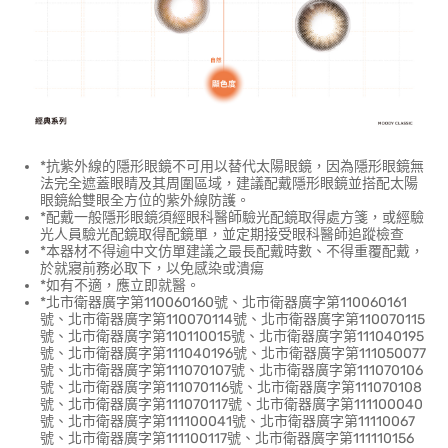
*抗紫外線的隱形眼鏡不可用以替代太陽眼鏡，因為隱形眼鏡無
法完全遮蓋眼睛及其周圍區域，建議配戴隱形眼鏡並搭配太陽
眼鏡給雙眼全方位的紫外線防護。
*配戴一般隱形眼鏡須經眼科醫師驗光配鏡取得處方箋，或經驗
光人員驗光配鏡取得配鏡單，並定期接受眼科醫師追蹤檢查
*本器材不得逾中文仿單建議之最長配戴時數、不得重覆配戴，
於就寢前務必取下，以免感染或潰瘍
*如有不適，應立即就醫。
*北市衛器廣字第110060160號、北市衛器廣字第110060161
號、北市衛器廣字第110070114號、北市衛器廣字第110070115
號、北市衛器廣字第110110015號、北市衛器廣字第111040195
號、北市衛器廣字第111040196號、北市衛器廣字第111050077
號、北市衛器廣字第111070107號、北市衛器廣字第111070106
號、北市衛器廣字第111070116號、北市衛器廣字第111070108
號、北市衛器廣字第111070117號、北市衛器廣字第111100040
號、北市衛器廣字第111100041號、北市衛器廣字第11110067
號、北市衛器廣字第111100117號、北市衛器廣字第111110156