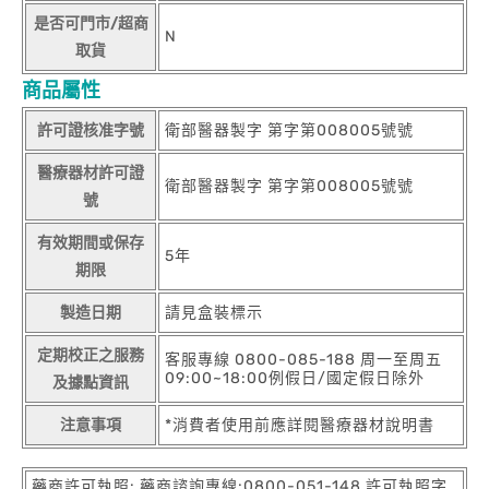
是否可門市/超商
N
取貨
商品屬性
許可證核准字號
衛部醫器製字 第字第008005號號
醫療器材許可證
衛部醫器製字 第字第008005號號
號
有效期間或保存
5年
期限
製造日期
請見盒裝標示
定期校正之服務
客服專線 0800-085-188 周一至周五
09:00~18:00例假日/國定假日除外
及據點資訊
注意事項
*消費者使用前應詳閱醫療器材說明書
藥商許可執照: 藥商諮詢專線:0800-051-148 許可執照字