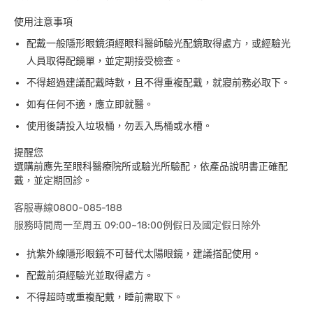
使用注意事項
配戴一般隱形眼鏡須經眼科醫師驗光配鏡取得處方，或經驗光
人員取得配鏡單，並定期接受檢查。
不得超過建議配戴時數，且不得重複配戴，就寢前務必取下。
如有任何不適，應立即就醫。
使用後請投入垃圾桶，勿丟入馬桶或水槽。
提醒您
選購前應先至眼科醫療院所或驗光所驗配，依產品說明書正確配
戴，並定期回診。
客服專線0800-085-188
服務時間周一至周五 09:00~18:00例假日及國定假日除外
抗紫外線隱形眼鏡不可替代太陽眼鏡，建議搭配使用。
配戴前須經驗光並取得處方。
不得超時或重複配戴，睡前需取下。