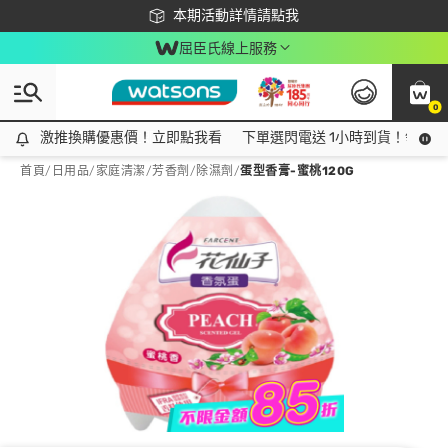
下載app最高回饋$350
本期活動詳情請點我
屈臣氏線上服務
0
激推換購優惠價！立即點我看
激推換購優惠價！立即點我看
下單選閃電送 1小時到貨！領神券
首頁
/
日用品
/
家庭清潔
/
芳香劑/除濕劑
/
蛋型香膏-蜜桃120G