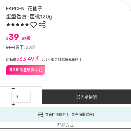
FARCENT花仙子
蛋型香膏-蜜桃120g
39
$
57折
$69
(省下: $30)
33
49折
$
起
(不限金額結帳享85折)
活動價
滿$100送數位印花
加入購物袋
查看門市庫存 (可能有時間誤差)
配送方式