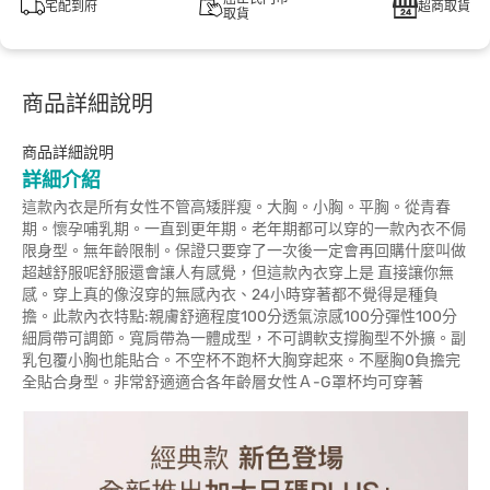
宅配到府
超商取貨
取貨
商品詳細說明
商品詳細說明
詳細介紹
這款內衣是所有女性不管高矮胖瘦。大胸。小胸。平胸。從青春
期。懷孕哺乳期。一直到更年期。老年期都可以穿的一款內衣不侷
限身型。無年齡限制。保證只要穿了一次後一定會再回購什麼叫做
超越舒服呢舒服還會讓人有感覺，但這款內衣穿上是 直接讓你無
感。穿上真的像沒穿的無感內衣、24小時穿著都不覺得是種負
擔。此款內衣特點:親膚舒適程度100分透氣涼感100分彈性100分
細肩帶可調節。寬肩帶為一體成型，不可調軟支撐胸型不外擴。副
乳包覆小胸也能貼合。不空杯不跑杯大胸穿起來。不壓胸0負擔完
全貼合身型。非常舒適適合各年齡層女性Ａ-G罩杯均可穿著