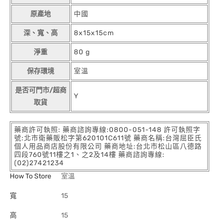
原產地
中國
深、寬、高
8x15x15cm
淨重
80 g
保存環境
室溫
是否可門市/超商
Y
取貨
藥商許可執照: 藥商諮詢專線:0800-051-148 許可執照字
號:北市衛藥販松字第620101C611號 藥商名稱:台灣屈臣氏
個人用品商店股份有限公司 藥商地址:台北市松山區八德路
四段760號11樓之1、之2及14樓 藥商諮詢專線:
(02)27421234
How To Store
室溫
寬
15
高
15