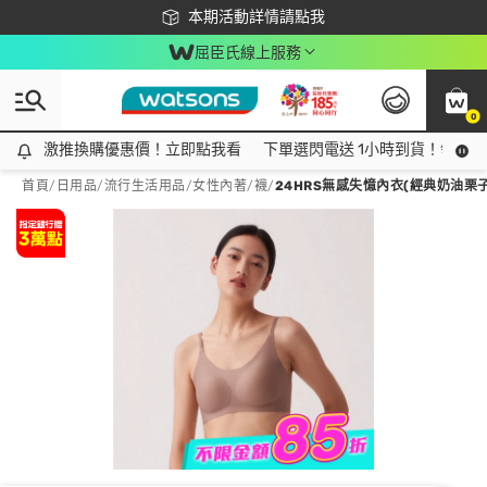
下載app最高回饋$350
本期活動詳情請點我
屈臣氏線上服務
0
激推換購優惠價！立即點我看
激推換購優惠價！立即點我看
下單選閃電送 1小時到貨！領神券
首頁
/
日用品
/
流行生活用品
/
女性內著/襪
/
24HRS無感失憶內衣(經典奶油栗子