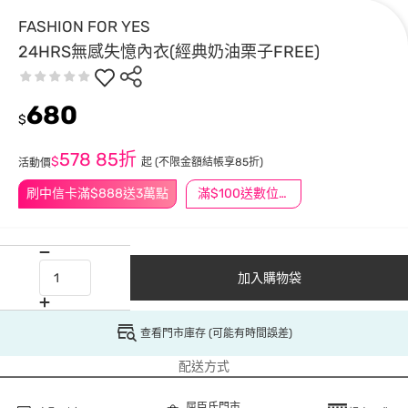
FASHION FOR YES
24HRS無感失憶內衣(經典奶油栗子FREE)
680
$
578
85折
$
起
(不限金額結帳享85折)
活動價
刷中信卡滿$888送3萬點
滿$100送數位印花
加入購物袋
查看門市庫存 (可能有時間誤差)
配送方式
屈臣氏門市