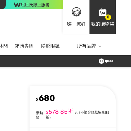
屈臣氏線上服務
0
嗨！您好
我的購物袋
休閒
箱購專區
隱形眼鏡
所有品牌
680
$
578
85折
$
起
(不限金額結帳享85
活動
價
折)