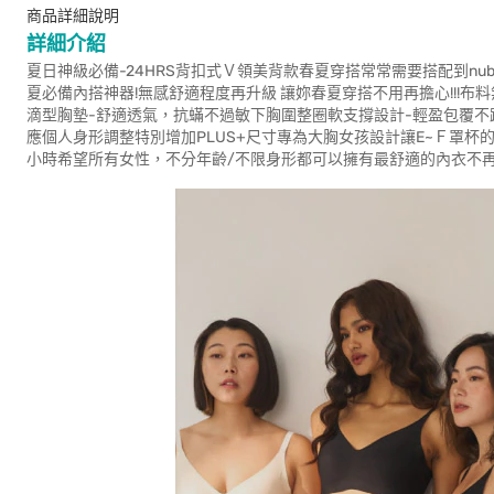
商品詳細說明
詳細介紹
夏日神級必備-24HRS背扣式Ｖ領美背款春夏穿搭常常需要搭配到nu
夏必備內搭神器!無感舒適程度再升級 讓妳春夏穿搭不用再擔心!!!布料
滴型胸墊-舒適透氣，抗蟎不過敏下胸圍整圈軟支撐設計-輕盈包覆不
應個人身形調整特別增加PLUS+尺寸專為大胸女孩設計讓E~Ｆ罩杯
小時希望所有女性，不分年齡/不限身形都可以擁有最舒適的內衣不