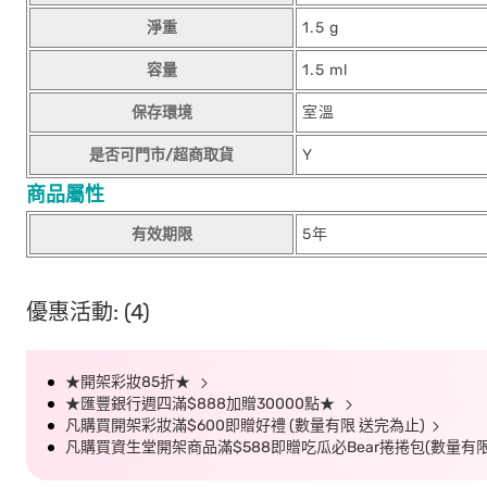
淨重
1.5 g
容量
1.5 ml
保存環境
室溫
是否可門市/超商取貨
Y
商品屬性
有效期限
5年
優惠活動: (4)
★開架彩妝85折★
★匯豐銀行週四滿$888加贈30000點★
凡購買開架彩妝滿$600即贈好禮 (數量有限 送完為止)
凡購買資生堂開架商品滿$588即贈吃瓜必Bear捲捲包(數量有限