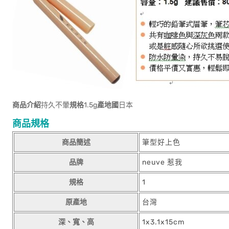
商品介紹
持久不暈
規格
1.5g
產地國
日本
商品規格
商品簡述
筆型好上色
品牌
neuve 惹我
規格
1
原產地
台灣
深、寬、高
1x3.1x15cm