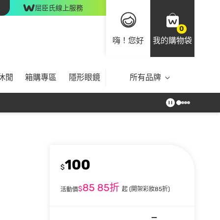
屈臣氏線上服務
0
嗨！您好
我的購物袋
休閒
箱購專區
隱形眼鏡
所有品牌
100
$
85
85折
$
起
(開架彩妝85折)
活動價