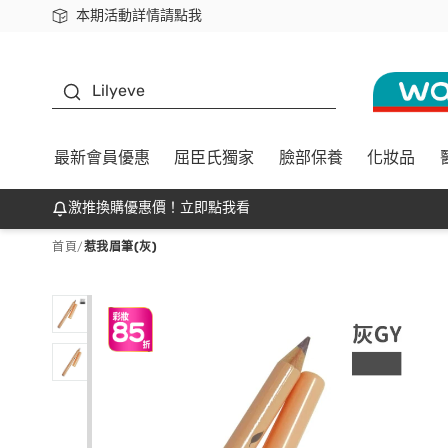
本期活動詳情請點我
下載app最高回饋$350
K beauty
Lilyeve
最新會員優惠
屈臣氏獨家
臉部保養
化妝品
激推換購優惠價！立即點我看
首頁
/
惹我眉筆(灰)