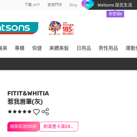
Watsons 屈氏生活
下載 APP
查詢門市
Blog
新登場!!
醫美
專櫃
保健
美體美髮
日用品
男性用品
運動
FITIT&WHITIA
惹我眉筆(灰)
開架彩妝85折
刷滙豐卡滿$888送3萬點