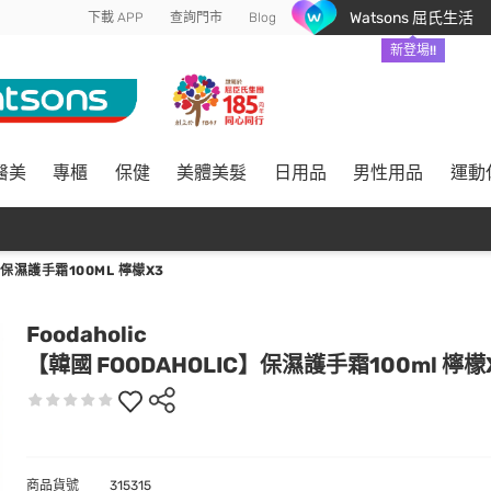
Watsons 屈氏生活
下載 APP
查詢門市
Blog
新登場!!
醫美
專櫃
保健
美體美髮
日用品
男性用品
運動
】保濕護手霜100ML 檸檬X3
Foodaholic
【韓國 FOODAHOLIC】保濕護手霜100ml 檸檬
商品貨號
315315