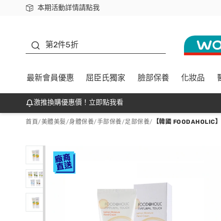
本期活動詳情請點我
下載app最高回饋$350
善存
第2件5折
最新會員優惠
屈臣氏獨家
臉部保養
化妝品
激推換購優惠價！立即點我看
首頁
/
美體美髮
/
身體保養
/
手部保養/足部保養
/
【韓國 FOODAHOLIC