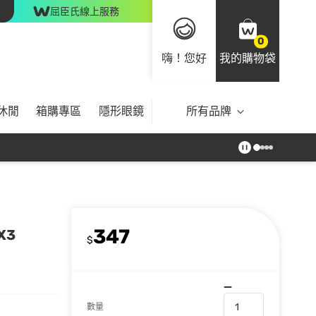
屈臣氏線上服務
0
嗨！您好
我的購物袋
休閒
箱購專區
隱形眼鏡
所有品牌
347
X3
$
數量